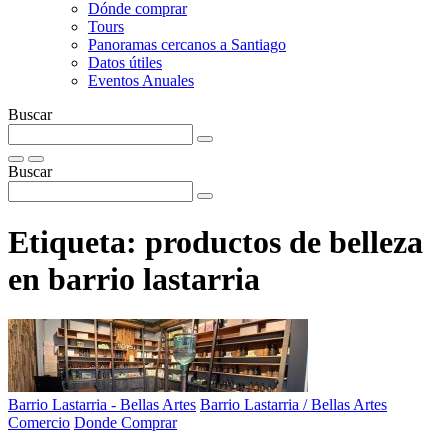
Dónde comprar
Tours
Panoramas cercanos a Santiago
Datos útiles
Eventos Anuales
Buscar
Buscar
Etiqueta:
productos de belleza
en barrio lastarria
Barrio Lastarria - Bellas Artes
Barrio Lastarria / Bellas Artes
Comercio
Donde Comprar