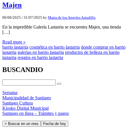
Majen
06/06/2025
/
31/07/2025
by
Maria de los Angeles Astudillo
En la imperdible Galería Lastarria se encuentra Majen, una tienda
[…]
Read more »
barrio lastarria
cosmética en barrio lastarria
donde comprar en barrio
lastarria
galerias en barrio lastarria
productos de belleza en barrio
lastarria
regalos en barrio lastarria
BUSCANDIO
Sernatur
Municipalidad de Santiago
Santiago Cultura
Kiosko Digital Municipal
Santiago en línea – Trámites y pagos
> Buscar en un mes
Fecha de hoy