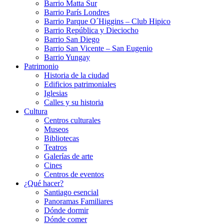
Barrio Matta Sur
Barrio Parí­s Londres
Barrio Parque O´Higgins – Club Hipico
Barrio República y Dieciocho
Barrio San Diego
Barrio San Vicente – San Eugenio
Barrio Yungay
Patrimonio
Historia de la ciudad
Edificios patrimoniales
Iglesias
Calles y su historia
Cultura
Centros culturales
Museos
Bibliotecas
Teatros
Galerí­as de arte
Cines
Centros de eventos
¿Qué hacer?
Santiago esencial
Panoramas Familiares
Dónde dormir
Dónde comer