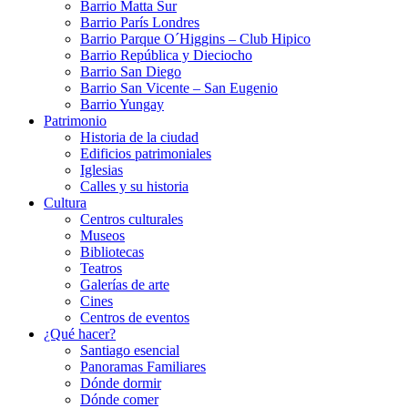
Barrio Matta Sur
Barrio Parí­s Londres
Barrio Parque O´Higgins – Club Hipico
Barrio República y Dieciocho
Barrio San Diego
Barrio San Vicente – San Eugenio
Barrio Yungay
Patrimonio
Historia de la ciudad
Edificios patrimoniales
Iglesias
Calles y su historia
Cultura
Centros culturales
Museos
Bibliotecas
Teatros
Galerí­as de arte
Cines
Centros de eventos
¿Qué hacer?
Santiago esencial
Panoramas Familiares
Dónde dormir
Dónde comer