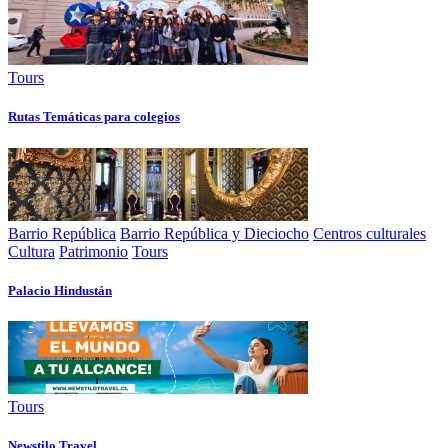
Tours
Rutas Temáticas para colegios
Barrio República
Barrio República y Dieciocho
Centros culturales
Cultura
Patrimonio
Tours
Palacio Hindustán
Tours
Newstilo Travel