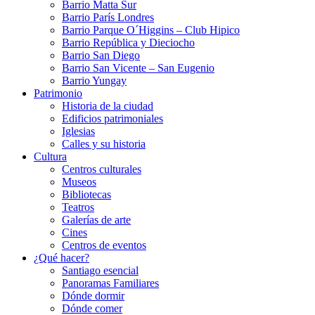
Barrio Matta Sur
Barrio Parí­s Londres
Barrio Parque O´Higgins – Club Hipico
Barrio República y Dieciocho
Barrio San Diego
Barrio San Vicente – San Eugenio
Barrio Yungay
Patrimonio
Historia de la ciudad
Edificios patrimoniales
Iglesias
Calles y su historia
Cultura
Centros culturales
Museos
Bibliotecas
Teatros
Galerí­as de arte
Cines
Centros de eventos
¿Qué hacer?
Santiago esencial
Panoramas Familiares
Dónde dormir
Dónde comer