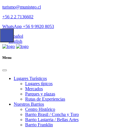
turismo@munistgo.cl
+56 2 2 7136602
WhatsApp +56 9 9920 8053
Español
English
Menu
Lugares Turísticos
Lugares tí­picos
Mercados
Parques y plazas
Rutas de Experiencias
Nuestros Barrios
Centro Histórico
Barrio Brasil / Concha y Toro
Barrio Lastarria / Bellas Artes
Barrio Franklin