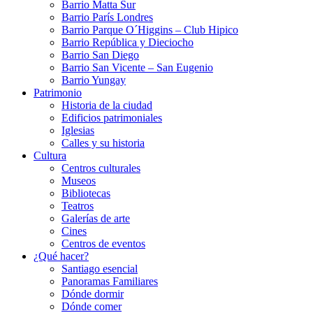
Barrio Matta Sur
Barrio Parí­s Londres
Barrio Parque O´Higgins – Club Hipico
Barrio República y Dieciocho
Barrio San Diego
Barrio San Vicente – San Eugenio
Barrio Yungay
Patrimonio
Historia de la ciudad
Edificios patrimoniales
Iglesias
Calles y su historia
Cultura
Centros culturales
Museos
Bibliotecas
Teatros
Galerí­as de arte
Cines
Centros de eventos
¿Qué hacer?
Santiago esencial
Panoramas Familiares
Dónde dormir
Dónde comer