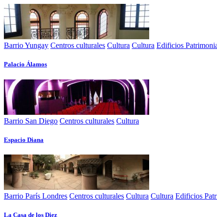
Barrio Yungay
Centros culturales
Cultura
Cultura
Edificios Patrimoni
Palacio Álamos
Barrio San Diego
Centros culturales
Cultura
Espacio Diana
Barrio París Londres
Centros culturales
Cultura
Cultura
Edificios Pat
La Casa de los Diez