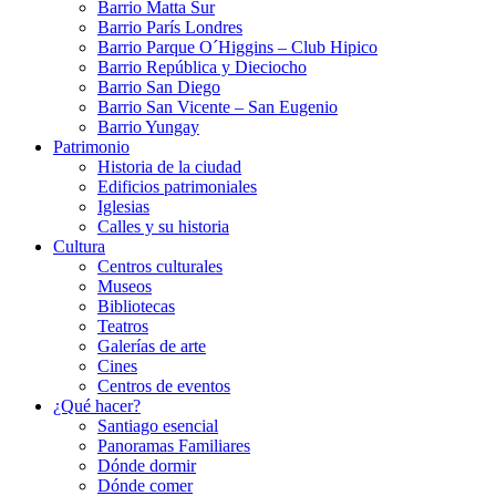
Barrio Matta Sur
Barrio Parí­s Londres
Barrio Parque O´Higgins – Club Hipico
Barrio República y Dieciocho
Barrio San Diego
Barrio San Vicente – San Eugenio
Barrio Yungay
Patrimonio
Historia de la ciudad
Edificios patrimoniales
Iglesias
Calles y su historia
Cultura
Centros culturales
Museos
Bibliotecas
Teatros
Galerí­as de arte
Cines
Centros de eventos
¿Qué hacer?
Santiago esencial
Panoramas Familiares
Dónde dormir
Dónde comer