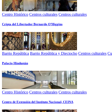
Centro Histórico
Centros culturales
Centros culturales
Cripta del Libertador Bernardo O’Higgins
Barrio República
Barrio República y Dieciocho
Centros culturales
Cu
Palacio Hindustán
Centro Histórico
Centros culturales
Centros culturales
Centro de Extensión del Instituto Nacional, CEINA