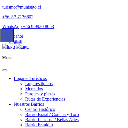
turismo@munistgo.cl
+56 2 2 7136602
WhatsApp +56 9 9920 8053
Español
English
Menu
Lugares Turísticos
Lugares tí­picos
Mercados
Parques y plazas
Rutas de Experiencias
Nuestros Barrios
Centro Histórico
Barrio Brasil / Concha y Toro
Barrio Lastarria / Bellas Artes
Barrio Franklin