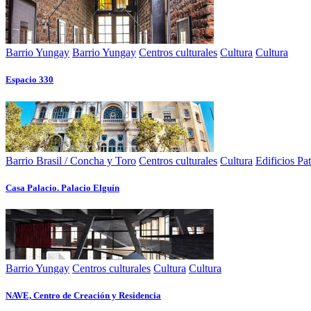
Barrio Yungay
Barrio Yungay
Centros culturales
Cultura
Cultura
Espacio 330
Barrio Brasil / Concha y Toro
Centros culturales
Cultura
Edificios Pa
Casa Palacio. Palacio Elguín
Barrio Yungay
Centros culturales
Cultura
Cultura
NAVE, Centro de Creación y Residencia