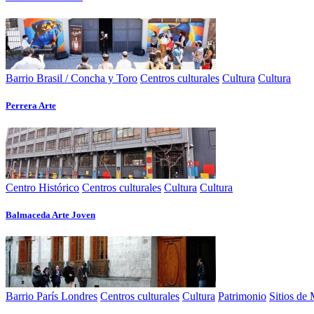
Barrio Brasil / Concha y Toro
Centros culturales
Cultura
Cultura
Perrera Arte
Centro Histórico
Centros culturales
Cultura
Cultura
Balmaceda Arte Joven
Barrio París Londres
Centros culturales
Cultura
Patrimonio
Sitios de