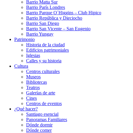
Barrio Matta Sur
Barrio Parí­s Londres
Barrio Parque O´Higgins – Club Hipico
Barrio República y Dieciocho
Barrio San Diego
Barrio San Vicente – San Eugenio
Barrio Yungay
Patrimonio
Historia de la ciudad
Edificios patrimoniales
Iglesias
Calles y su historia
Cultura
Centros culturales
Museos
Bibliotecas
Teatros
Galerí­as de arte
Cines
Centros de eventos
¿Qué hacer?
Santiago esencial
Panoramas Familiares
Dónde dormir
Dónde comer