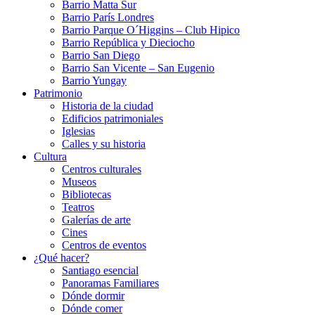
Barrio Matta Sur
Barrio Parí­s Londres
Barrio Parque O´Higgins – Club Hipico
Barrio República y Dieciocho
Barrio San Diego
Barrio San Vicente – San Eugenio
Barrio Yungay
Patrimonio
Historia de la ciudad
Edificios patrimoniales
Iglesias
Calles y su historia
Cultura
Centros culturales
Museos
Bibliotecas
Teatros
Galerí­as de arte
Cines
Centros de eventos
¿Qué hacer?
Santiago esencial
Panoramas Familiares
Dónde dormir
Dónde comer