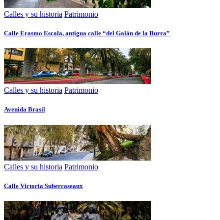
Calles y su historia
Patrimonio
Calle Erasmo Escala, antigua calle “del Galán de la Burra”
Calles y su historia
Patrimonio
Avenida Brasil
Calles y su historia
Patrimonio
Calle Victoria Subercaseaux