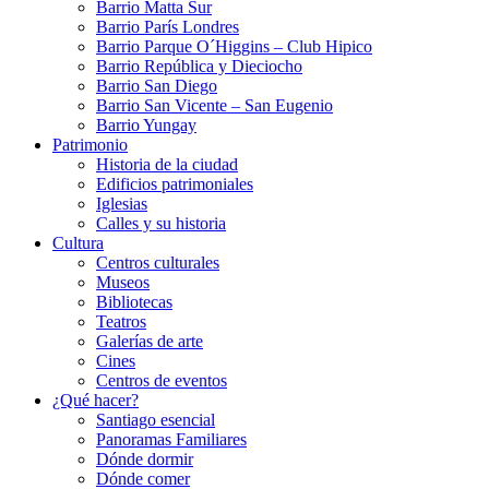
Barrio Matta Sur
Barrio Parí­s Londres
Barrio Parque O´Higgins – Club Hipico
Barrio República y Dieciocho
Barrio San Diego
Barrio San Vicente – San Eugenio
Barrio Yungay
Patrimonio
Historia de la ciudad
Edificios patrimoniales
Iglesias
Calles y su historia
Cultura
Centros culturales
Museos
Bibliotecas
Teatros
Galerí­as de arte
Cines
Centros de eventos
¿Qué hacer?
Santiago esencial
Panoramas Familiares
Dónde dormir
Dónde comer