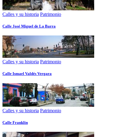
Calles y su historia
Patrimonio
Calle José Miguel de La Barra
Calles y su historia
Patrimonio
Calle Ismael Valdés Vergara
Calles y su historia
Patrimonio
Calle Franklin