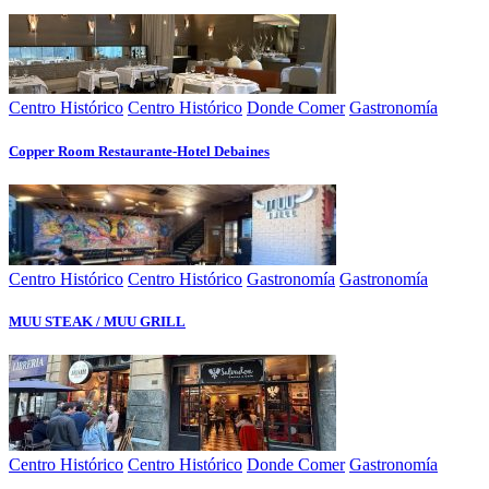
Centro Histórico
Centro Histórico
Donde Comer
Gastronomía
Copper Room Restaurante-Hotel Debaines
Centro Histórico
Centro Histórico
Gastronomía
Gastronomía
MUU STEAK / MUU GRILL
Centro Histórico
Centro Histórico
Donde Comer
Gastronomía