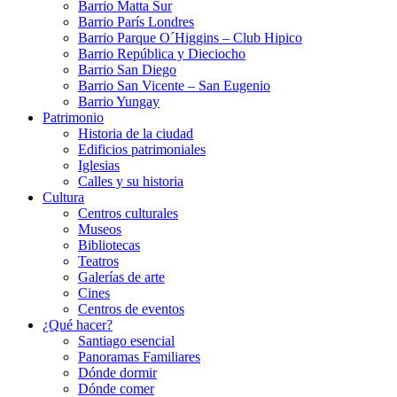
Barrio Matta Sur
Barrio Parí­s Londres
Barrio Parque O´Higgins – Club Hipico
Barrio República y Dieciocho
Barrio San Diego
Barrio San Vicente – San Eugenio
Barrio Yungay
Patrimonio
Historia de la ciudad
Edificios patrimoniales
Iglesias
Calles y su historia
Cultura
Centros culturales
Museos
Bibliotecas
Teatros
Galerí­as de arte
Cines
Centros de eventos
¿Qué hacer?
Santiago esencial
Panoramas Familiares
Dónde dormir
Dónde comer