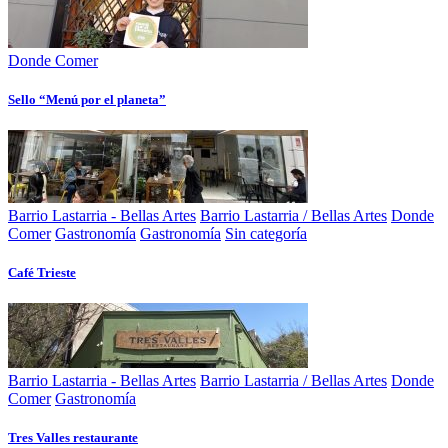
Donde Comer
Sello “Menú por el planeta”
Barrio Lastarria - Bellas Artes
Barrio Lastarria / Bellas Artes
Donde
Comer
Gastronomía
Gastronomía
Sin categoría
Café Trieste
Barrio Lastarria - Bellas Artes
Barrio Lastarria / Bellas Artes
Donde
Comer
Gastronomía
Tres Valles restaurante