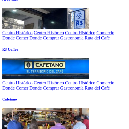
Centro Histórico
Centro Histórico
Centro Histórico
Comercio
Donde Comer
Donde Comprar
Gastronomía
Ruta del Café
R3 Coffee
Centro Histórico
Centro Histórico
Centro Histórico
Comercio
Donde Comer
Donde Comprar
Gastronomía
Ruta del Café
Cafetano