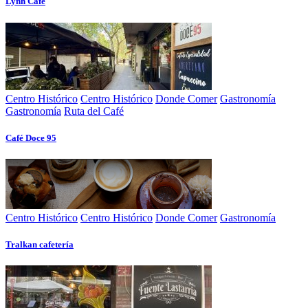
Lynn Café
Centro Histórico
Centro Histórico
Donde Comer
Gastronomía
Gastronomía
Ruta del Café
Café Doce 95
Centro Histórico
Centro Histórico
Donde Comer
Gastronomía
Tralkan cafetería