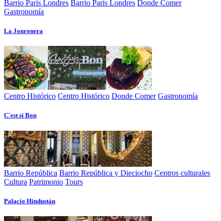
Barrio París Londres
Barrio París Londres
Donde Comer
Gastronomía
La Jonronera
Centro Histórico
Centro Histórico
Donde Comer
Gastronomía
C´est si Bon
Barrio República
Barrio República y Dieciocho
Centros culturales
Cultura
Patrimonio
Tours
Palacio Hindustán