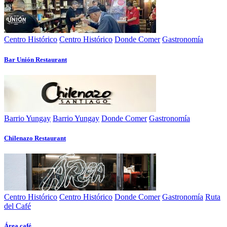
Centro Histórico
Centro Histórico
Donde Comer
Gastronomía
Bar Unión Restaurant
Barrio Yungay
Barrio Yungay
Donde Comer
Gastronomía
Chilenazo Restaurant
Centro Histórico
Centro Histórico
Donde Comer
Gastronomía
Ruta
del Café
Área café