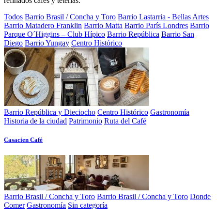
refinados cafés y teterías.
Todos
Barrio Brasil / Concha y Toro
Barrio Lastarria - Bellas Artes
Barrio Matadero Franklin
Barrio Matta
Barrio París Londres
Barrio
Parque O´Higgins – Club Hípico
Barrio República
Barrio San
Diego
Barrio Yungay
Centro Histórico
Barrio República y Dieciocho
Centro Histórico
Gastronomía
Historia de la ciudad
Patrimonio
Ruta del Café
Casacien Café
Barrio Brasil / Concha y Toro
Barrio Brasil / Concha y Toro
Donde
Comer
Gastronomía
Sin categoría