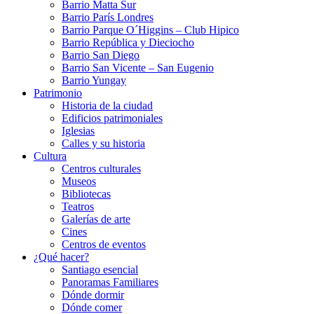
Barrio Matta Sur
Barrio Parí­s Londres
Barrio Parque O´Higgins – Club Hipico
Barrio República y Dieciocho
Barrio San Diego
Barrio San Vicente – San Eugenio
Barrio Yungay
Patrimonio
Historia de la ciudad
Edificios patrimoniales
Iglesias
Calles y su historia
Cultura
Centros culturales
Museos
Bibliotecas
Teatros
Galerí­as de arte
Cines
Centros de eventos
¿Qué hacer?
Santiago esencial
Panoramas Familiares
Dónde dormir
Dónde comer