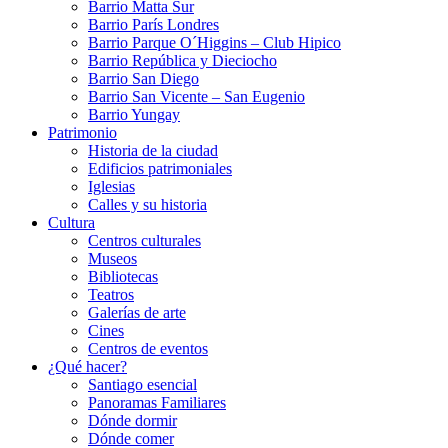
Barrio Matta Sur
Barrio Parí­s Londres
Barrio Parque O´Higgins – Club Hipico
Barrio República y Dieciocho
Barrio San Diego
Barrio San Vicente – San Eugenio
Barrio Yungay
Patrimonio
Historia de la ciudad
Edificios patrimoniales
Iglesias
Calles y su historia
Cultura
Centros culturales
Museos
Bibliotecas
Teatros
Galerí­as de arte
Cines
Centros de eventos
¿Qué hacer?
Santiago esencial
Panoramas Familiares
Dónde dormir
Dónde comer