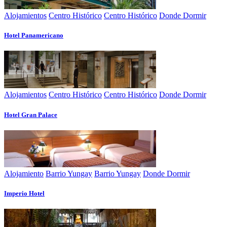
Alojamientos
Centro Histórico
Centro Histórico
Donde Dormir
Hotel Panamericano
Alojamientos
Centro Histórico
Centro Histórico
Donde Dormir
Hotel Gran Palace
Alojamiento
Barrio Yungay
Barrio Yungay
Donde Dormir
Imperio Hotel