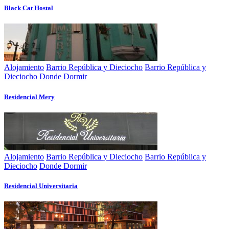
Black Cat Hostal
Alojamiento
Barrio República y Dieciocho
Barrio República y
Dieciocho
Donde Dormir
Residencial Mery
Alojamiento
Barrio República y Dieciocho
Barrio República y
Dieciocho
Donde Dormir
Residencial Universitaria