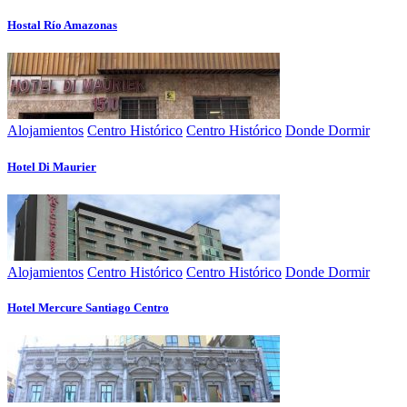
Hostal Rí­o Amazonas
Alojamientos
Centro Histórico
Centro Histórico
Donde Dormir
Hotel Di Maurier
Alojamientos
Centro Histórico
Centro Histórico
Donde Dormir
Hotel Mercure Santiago Centro