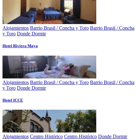
Alojamientos
Barrio Brasil / Concha y Toro
Barrio Brasil / Concha
y Toro
Donde Dormir
Hotel Riviera Maya
Alojamientos
Barrio Brasil / Concha y Toro
Barrio Brasil / Concha
y Toro
Donde Dormir
Hotel ICCE
Alojamientos
Centro Histórico
Centro Histórico
Donde Dormir