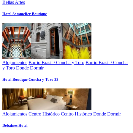
Bellas Artes
Hotel Sommelier Boutique
Alojamientos
Barrio Brasil / Concha y Toro
Barrio Brasil / Concha
y Toro
Donde Dormir
Hotel Boutique Concha y Toro 33
Alojamientos
Centro Histórico
Centro Histórico
Donde Dormir
Debaines Hotel