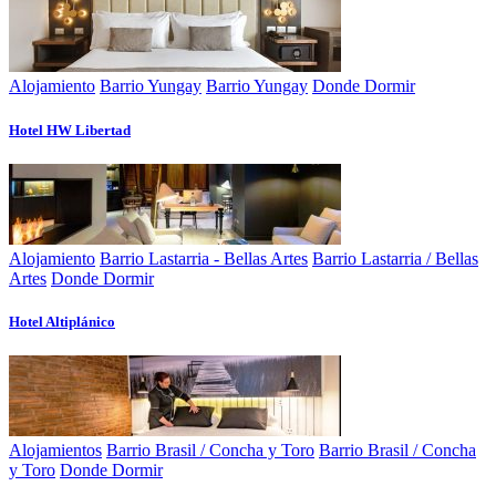
Alojamiento
Barrio Yungay
Barrio Yungay
Donde Dormir
Hotel HW Libertad
Alojamiento
Barrio Lastarria - Bellas Artes
Barrio Lastarria / Bellas
Artes
Donde Dormir
Hotel Altiplánico
Alojamientos
Barrio Brasil / Concha y Toro
Barrio Brasil / Concha
y Toro
Donde Dormir