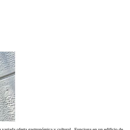
 variada oferta gastronómica y cultural. Funciona en un edificio de