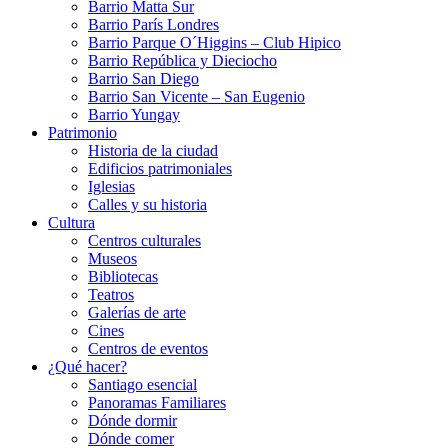
Barrio Matta Sur
Barrio Parí­s Londres
Barrio Parque O´Higgins – Club Hipico
Barrio República y Dieciocho
Barrio San Diego
Barrio San Vicente – San Eugenio
Barrio Yungay
Patrimonio
Historia de la ciudad
Edificios patrimoniales
Iglesias
Calles y su historia
Cultura
Centros culturales
Museos
Bibliotecas
Teatros
Galerí­as de arte
Cines
Centros de eventos
¿Qué hacer?
Santiago esencial
Panoramas Familiares
Dónde dormir
Dónde comer