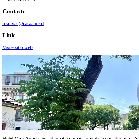
Contacto
reservas@casaaure.cl
Link
Visite sitio web
Hotel Casa Aure es una alternativa urbana y vintage para dormir en Sa