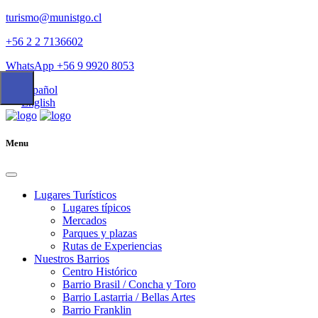
turismo@munistgo.cl
+56 2 2 7136602
WhatsApp +56 9 9920 8053
Español
English
Menu
Lugares Turísticos
Lugares tí­picos
Mercados
Parques y plazas
Rutas de Experiencias
Nuestros Barrios
Centro Histórico
Barrio Brasil / Concha y Toro
Barrio Lastarria / Bellas Artes
Barrio Franklin