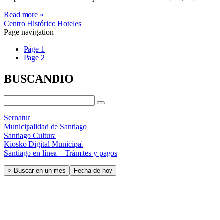
Read more »
Centro Histórico
Hoteles
Page navigation
Page
1
Page
2
BUSCANDIO
Sernatur
Municipalidad de Santiago
Santiago Cultura
Kiosko Digital Municipal
Santiago en línea – Trámites y pagos
> Buscar en un mes
Fecha de hoy