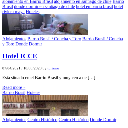
alojamiento en Barrio Brasil
alojamiento en santiago de chile
Barrio
Brasil
donde dormir en santiago de chile
hotel en barrio brasil
hotel
riviera maya
Hoteles
Alojamientos
Barrio Brasil / Concha y Toro
Barrio Brasil / Concha
y Toro
Donde Dormir
Hotel ICCE
07/04/2021
/
10/08/2023
by
turismo
Está situado en el Barrio Brasil y muy cerca de […]
Read more »
Barrio Brasil
Hoteles
Alojamientos
Centro Histórico
Centro Histórico
Donde Dormir