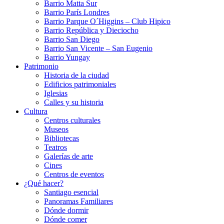
Barrio Matta Sur
Barrio Parí­s Londres
Barrio Parque O´Higgins – Club Hipico
Barrio República y Dieciocho
Barrio San Diego
Barrio San Vicente – San Eugenio
Barrio Yungay
Patrimonio
Historia de la ciudad
Edificios patrimoniales
Iglesias
Calles y su historia
Cultura
Centros culturales
Museos
Bibliotecas
Teatros
Galerí­as de arte
Cines
Centros de eventos
¿Qué hacer?
Santiago esencial
Panoramas Familiares
Dónde dormir
Dónde comer