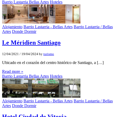
Barrio Lastarria Bellas Artes
Hoteles
Alojamiento
Barrio Lastarria - Bellas Artes
Barrio Lastarria / Bellas
Artes
Donde Dormir
Le Méridien Santiago
12/04/2021
/
19/04/2024
by
turismo
Ubicado en el corazón del centro histórico de Santiago, a […]
Read more »
Barrio Lastarria Bellas Artes
Hoteles
Alojamiento
Barrio Lastarria - Bellas Artes
Barrio Lastarria / Bellas
Artes
Donde Dormir
Hotel Ciudad de Vitoria