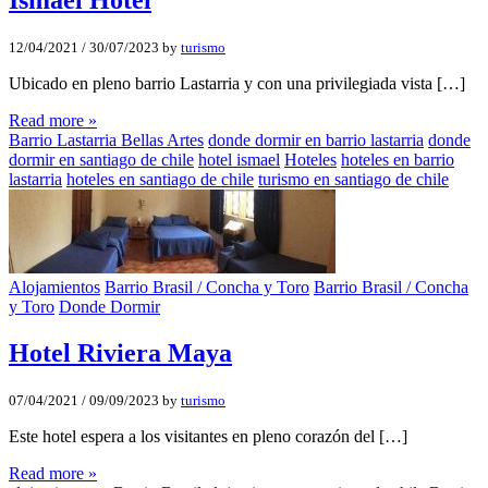
12/04/2021
/
30/07/2023
by
turismo
Ubicado en pleno barrio Lastarria y con una privilegiada vista […]
Read more »
Barrio Lastarria Bellas Artes
donde dormir en barrio lastarria
donde
dormir en santiago de chile
hotel ismael
Hoteles
hoteles en barrio
lastarria
hoteles en santiago de chile
turismo en santiago de chile
Alojamientos
Barrio Brasil / Concha y Toro
Barrio Brasil / Concha
y Toro
Donde Dormir
Hotel Riviera Maya
07/04/2021
/
09/09/2023
by
turismo
Este hotel espera a los visitantes en pleno corazón del […]
Read more »