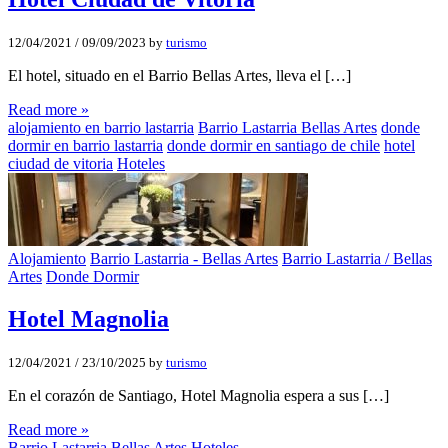
12/04/2021
/
09/09/2023
by
turismo
El hotel, situado en el Barrio Bellas Artes, lleva el […]
Read more »
alojamiento en barrio lastarria
Barrio Lastarria Bellas Artes
donde
dormir en barrio lastarria
donde dormir en santiago de chile
hotel
ciudad de vitoria
Hoteles
Alojamiento
Barrio Lastarria - Bellas Artes
Barrio Lastarria / Bellas
Artes
Donde Dormir
Hotel Magnolia
12/04/2021
/
23/10/2025
by
turismo
En el corazón de Santiago, Hotel Magnolia espera a sus […]
Read more »
Barrio Lastarria Bellas Artes
Hoteles