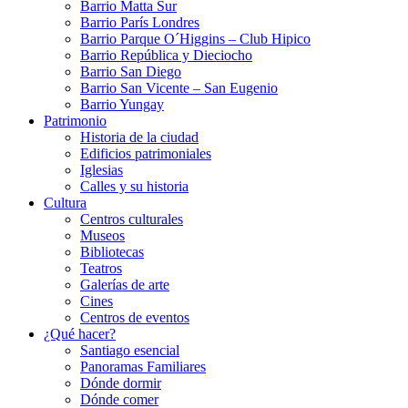
Barrio Matta Sur
Barrio Parí­s Londres
Barrio Parque O´Higgins – Club Hipico
Barrio República y Dieciocho
Barrio San Diego
Barrio San Vicente – San Eugenio
Barrio Yungay
Patrimonio
Historia de la ciudad
Edificios patrimoniales
Iglesias
Calles y su historia
Cultura
Centros culturales
Museos
Bibliotecas
Teatros
Galerí­as de arte
Cines
Centros de eventos
¿Qué hacer?
Santiago esencial
Panoramas Familiares
Dónde dormir
Dónde comer