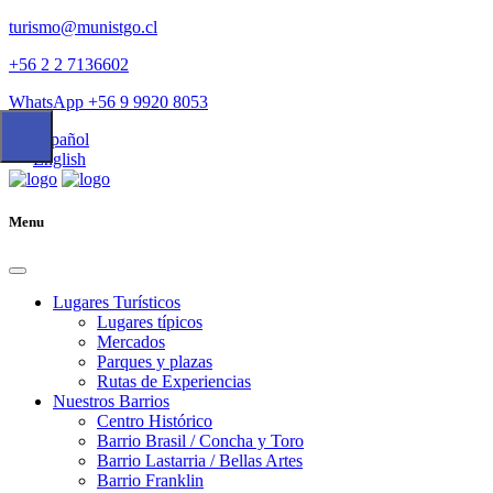
turismo@munistgo.cl
+56 2 2 7136602
WhatsApp +56 9 9920 8053
Español
English
Menu
Lugares Turísticos
Lugares tí­picos
Mercados
Parques y plazas
Rutas de Experiencias
Nuestros Barrios
Centro Histórico
Barrio Brasil / Concha y Toro
Barrio Lastarria / Bellas Artes
Barrio Franklin