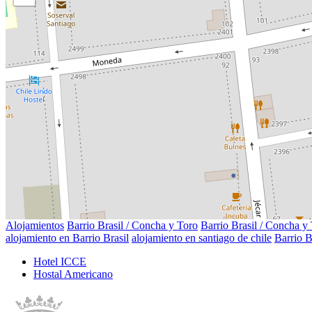
Alojamientos
Barrio Brasil / Concha y Toro
Barrio Brasil / Concha y
alojamiento en Barrio Brasil
alojamiento en santiago de chile
Barrio B
Hotel ICCE
Hostal Americano