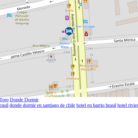
 Toro
Donde Dormir
rasil
donde dormir en santiago de chile
hotel en barrio brasil
hotel rivi