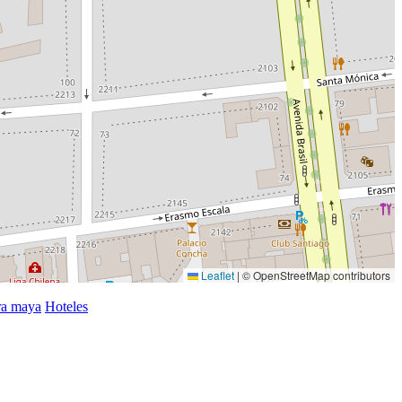
Leaflet
|
© OpenStreetMap contributors
era maya
Hoteles