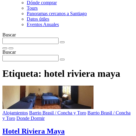
Dónde comprar
Tours
Panoramas cercanos a Santiago
Datos útiles
Eventos Anuales
Buscar
Buscar
Etiqueta:
hotel riviera maya
Alojamientos
Barrio Brasil / Concha y Toro
Barrio Brasil / Concha
y Toro
Donde Dormir
Hotel Riviera Maya