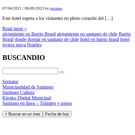
07/04/2021
/
09/09/2023
by
turismo
Este hotel espera a los visitantes en pleno corazón del […]
Read more »
alojamiento en Barrio Brasil
alojamiento en santiago de chile
Barrio
Brasil
donde dormir en santiago de chile
hotel en barrio brasil
hotel
riviera maya
Hoteles
BUSCANDIO
Sernatur
Municipalidad de Santiago
Santiago Cultura
Kiosko Digital Municipal
Santiago en línea – Trámites y pagos
> Buscar en un mes
Fecha de hoy