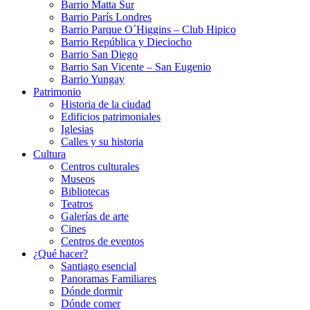
Barrio Matta Sur
Barrio Parí­s Londres
Barrio Parque O´Higgins – Club Hipico
Barrio República y Dieciocho
Barrio San Diego
Barrio San Vicente – San Eugenio
Barrio Yungay
Patrimonio
Historia de la ciudad
Edificios patrimoniales
Iglesias
Calles y su historia
Cultura
Centros culturales
Museos
Bibliotecas
Teatros
Galerí­as de arte
Cines
Centros de eventos
¿Qué hacer?
Santiago esencial
Panoramas Familiares
Dónde dormir
Dónde comer