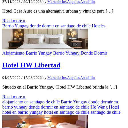
27/11/2023
/
29/12/2023
by
Maria de los Angeles Astudillo
Hotel Casa Aure es una alternativa urbana y vintage para […]
Read more »
Barrio Yungay
donde dormir en santiago de chile
Hoteles
Alojamiento
Barrio Yungay
Barrio Yungay
Donde Dormir
Hotel HW Libertad
04/07/2022
/
17/03/2026
by
Maria de los Angeles Astudillo
Situado en el Barrio Yungay, Hotel HW Libertad brinda la […]
Read more »
alojamiento en santiago de chile
Barrio Yungay
donde dormir en
barrio yungay
donde dormir en santiago de chile
He Wang Hotel
hotel en barrio yungay
hotel en santiago de chile
santiago de chile