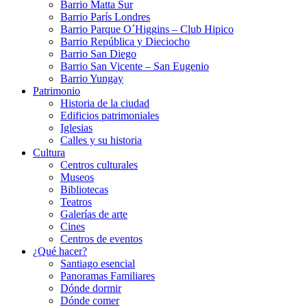
Barrio Matta Sur
Barrio Parí­s Londres
Barrio Parque O´Higgins – Club Hipico
Barrio República y Dieciocho
Barrio San Diego
Barrio San Vicente – San Eugenio
Barrio Yungay
Patrimonio
Historia de la ciudad
Edificios patrimoniales
Iglesias
Calles y su historia
Cultura
Centros culturales
Museos
Bibliotecas
Teatros
Galerí­as de arte
Cines
Centros de eventos
¿Qué hacer?
Santiago esencial
Panoramas Familiares
Dónde dormir
Dónde comer