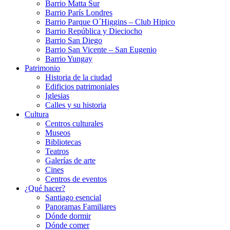
Barrio Matta Sur
Barrio Parí­s Londres
Barrio Parque O´Higgins – Club Hipico
Barrio República y Dieciocho
Barrio San Diego
Barrio San Vicente – San Eugenio
Barrio Yungay
Patrimonio
Historia de la ciudad
Edificios patrimoniales
Iglesias
Calles y su historia
Cultura
Centros culturales
Museos
Bibliotecas
Teatros
Galerí­as de arte
Cines
Centros de eventos
¿Qué hacer?
Santiago esencial
Panoramas Familiares
Dónde dormir
Dónde comer