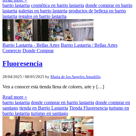
barrio lastarria
cosmética en barrio lastarria
donde comprar en barrio
lastarria
galerias en barrio lastarria
productos de belleza en barrio
lastarria
regalos en barrio lastarria
Barrio Lastarria - Bellas Artes
Barrio Lastarria / Bellas Artes
Comercio
Donde Comprar
Fluoresencia
28/04/2025
/
08/05/2025
by
Maria de los Angeles Astudillo
Ven a conocer esta tienda llena de colores, arte y […]
Read more »
barrio lastarria
donde comprar en barrio lastarria
donde comprar en
santiago
tienda en Barrio Lastarria
Tienda Fluoresencia
turismo en
barrio lastarria
turismo en santiago