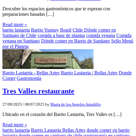
Descubre los espacios gastronómicos que te esperan con
preparaciones basadas […]
Read more »
barrio lastarria
Barrio Yungay
Brasil
Chile Dónde comer en
Santiago de Chile
comida a base de plantas
comida vegana
Comida
vegana en Santiago
Dónde comer en Barrio de Santiago
Sello Menú
por el Planeta
Barrio Lastarria - Bellas Artes
Barrio Lastarria / Bellas Artes
Donde
Comer
Gastronomía
Tres Valles restaurante
27/09/2023
/
08/07/2025
by
Maria de los Angeles Astudillo
Ubicado en el corazón del Barrio Lastarria, Tres Valles es […]
Read more »
barrio lastarria
Barrio Lastarria Bellas Artes
donde comer en barrio
lastarria
donde comer en santiago de chile
gastronomía en santiago