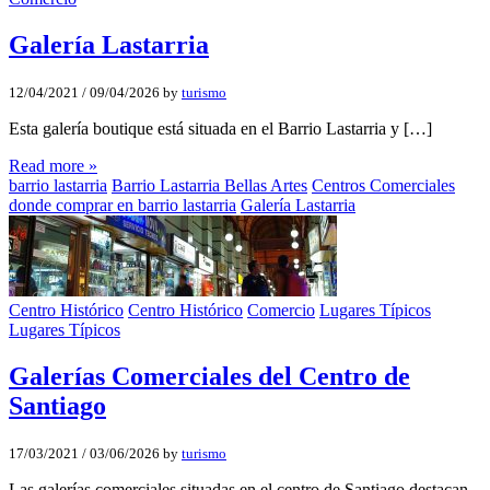
Galería Lastarria
12/04/2021
/
09/04/2026
by
turismo
Esta galería boutique está situada en el Barrio Lastarria y […]
Read more »
barrio lastarria
Barrio Lastarria Bellas Artes
Centros Comerciales
donde comprar en barrio lastarria
Galería Lastarria
Centro Histórico
Centro Histórico
Comercio
Lugares Típicos
Lugares Típicos
Galerí­as Comerciales del Centro de
Santiago
17/03/2021
/
03/06/2026
by
turismo
Las galerías comerciales situadas en el centro de Santiago destacan