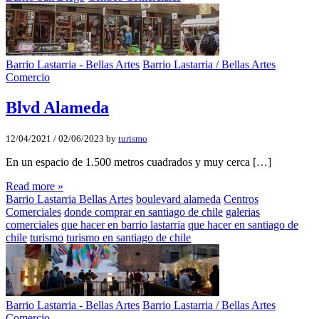
Barrio Lastarria - Bellas Artes
Barrio Lastarria / Bellas Artes
Comercio
Blvd Alameda
12/04/2021
/
02/06/2023
by
turismo
En un espacio de 1.500 metros cuadrados y muy cerca […]
Read more »
Barrio Lastarria Bellas Artes
boulevard alameda
Centros
Comerciales
donde comprar en santiago de chile
galerias
comerciales
que hacer en barrio lastarria
que hacer en santiago de
chile
turismo
turismo en santiago de chile
Barrio Lastarria - Bellas Artes
Barrio Lastarria / Bellas Artes
Comercio