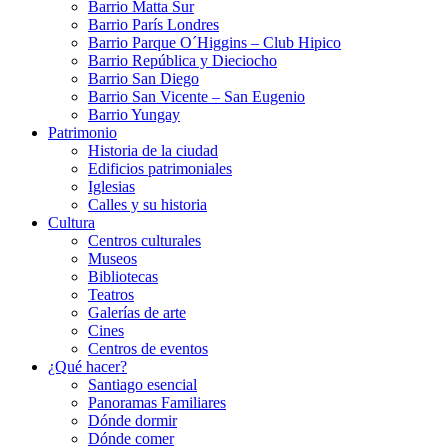
Barrio Matta Sur
Barrio Parí­s Londres
Barrio Parque O´Higgins – Club Hipico
Barrio República y Dieciocho
Barrio San Diego
Barrio San Vicente – San Eugenio
Barrio Yungay
Patrimonio
Historia de la ciudad
Edificios patrimoniales
Iglesias
Calles y su historia
Cultura
Centros culturales
Museos
Bibliotecas
Teatros
Galerí­as de arte
Cines
Centros de eventos
¿Qué hacer?
Santiago esencial
Panoramas Familiares
Dónde dormir
Dónde comer