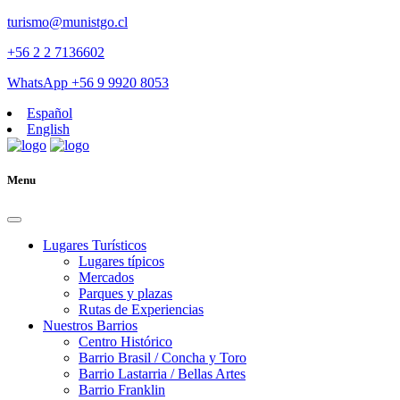
turismo@munistgo.cl
+56 2 2 7136602
WhatsApp +56 9 9920 8053
Español
English
Menu
Lugares Turísticos
Lugares tí­picos
Mercados
Parques y plazas
Rutas de Experiencias
Nuestros Barrios
Centro Histórico
Barrio Brasil / Concha y Toro
Barrio Lastarria / Bellas Artes
Barrio Franklin