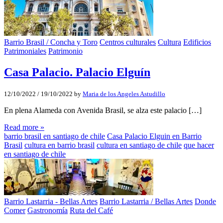
Barrio Brasil / Concha y Toro
Centros culturales
Cultura
Edificios
Patrimoniales
Patrimonio
Casa Palacio. Palacio Elguín
12/10/2022
/
19/10/2022
by
Maria de los Angeles Astudillo
En plena Alameda con Avenida Brasil, se alza este palacio […]
Read more »
barrio brasil en santiago de chile
Casa Palacio Elguin en Barrio
Brasil
cultura en barrio brasil
cultura en santiago de chile
que hacer
en santiago de chile
Barrio Lastarria - Bellas Artes
Barrio Lastarria / Bellas Artes
Donde
Comer
Gastronomía
Ruta del Café