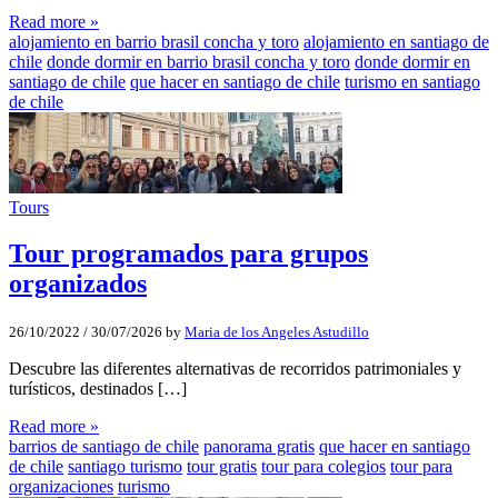
Read more »
alojamiento en barrio brasil concha y toro
alojamiento en santiago de
chile
donde dormir en barrio brasil concha y toro
donde dormir en
santiago de chile
que hacer en santiago de chile
turismo en santiago
de chile
Tours
Tour programados para grupos
organizados
26/10/2022
/
30/07/2026
by
Maria de los Angeles Astudillo
Descubre las diferentes alternativas de recorridos patrimoniales y
turísticos, destinados […]
Read more »
barrios de santiago de chile
panorama gratis
que hacer en santiago
de chile
santiago turismo
tour gratis
tour para colegios
tour para
organizaciones
turismo