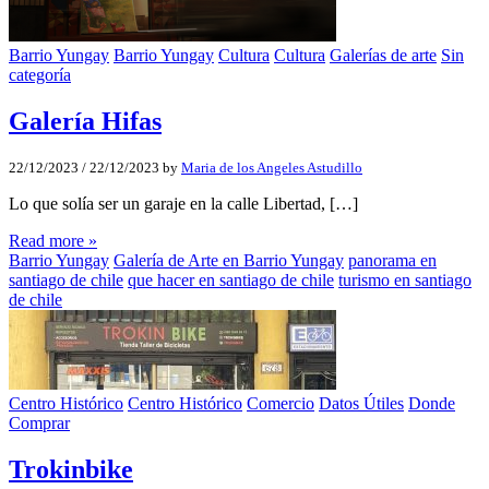
Barrio Yungay
Barrio Yungay
Cultura
Cultura
Galerías de arte
Sin
categoría
Galería Hifas
22/12/2023
/
22/12/2023
by
Maria de los Angeles Astudillo
Lo que solía ser un garaje en la calle Libertad, […]
Read more »
Barrio Yungay
Galería de Arte en Barrio Yungay
panorama en
santiago de chile
que hacer en santiago de chile
turismo en santiago
de chile
Centro Histórico
Centro Histórico
Comercio
Datos Útiles
Donde
Comprar
Trokinbike