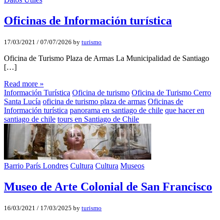
Oficinas de Información turí­stica
17/03/2021
/
07/07/2026
by
turismo
Oficina de Turismo Plaza de Armas La Municipalidad de Santiago
[…]
Read more »
Información Turística
Oficina de turismo
Oficina de Turismo Cerro
Santa Lucía
oficina de turismo plaza de armas
Oficinas de
Información turí­stica
panorama en santiago de chile
que hacer en
santiago de chile
tours en Santiago de Chile
Barrio París Londres
Cultura
Cultura
Museos
Museo de Arte Colonial de San Francisco
16/03/2021
/
17/03/2025
by
turismo