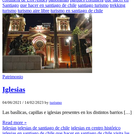
Santiago
que hacer en santiago de chile
santiago turismo
trekking
turismo
turismo aire libre
turismo en santiago de chile
Patrimonio
Iglesias
04/06/2021
/
14/02/2023
by
turismo
Las basílicas, capillas e iglesias presentes en los distintos barrios […]
Read more »
Iglesias
iglesias de santiago de chile
iglesias en centro histórico
iglesias en santiago de chile
que hacer en santiago de chile
visita las