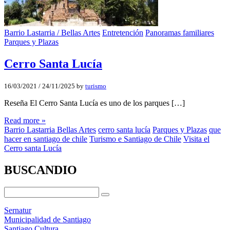
Barrio Lastarria / Bellas Artes
Entretención
Panoramas familiares
Parques y Plazas
Cerro Santa Lucí­a
16/03/2021
/
24/11/2025
by
turismo
Reseña El Cerro Santa Lucía es uno de los parques […]
Read more »
Barrio Lastarria Bellas Artes
cerro santa lucía
Parques y Plazas
que
hacer en santiago de chile
Turismo e Santiago de Chile
Visita el
Cerro santa Lucía
BUSCANDIO
Sernatur
Municipalidad de Santiago
Santiago Cultura