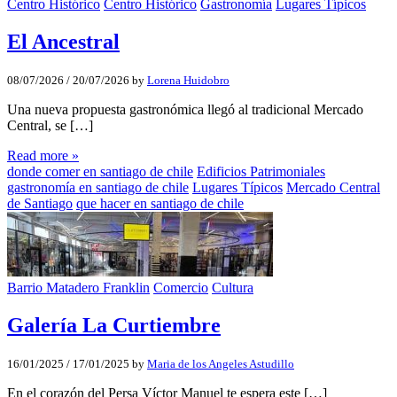
Centro Histórico
Centro Histórico
Gastronomía
Lugares Típicos
El Ancestral
08/07/2026
/
20/07/2026
by
Lorena Huidobro
Una nueva propuesta gastronómica llegó al tradicional Mercado
Central, se […]
Read more »
donde comer en santiago de chile
Edificios Patrimoniales
gastronomía en santiago de chile
Lugares Típicos
Mercado Central
de Santiago
que hacer en santiago de chile
Barrio Matadero Franklin
Comercio
Cultura
Galería La Curtiembre
16/01/2025
/
17/01/2025
by
Maria de los Angeles Astudillo
En el corazón del Persa Víctor Manuel te espera este […]