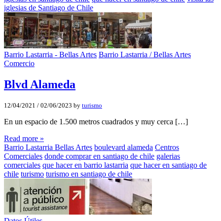
iglesias de Santiago de Chile
Barrio Lastarria - Bellas Artes
Barrio Lastarria / Bellas Artes
Comercio
Blvd Alameda
12/04/2021
/
02/06/2023
by
turismo
En un espacio de 1.500 metros cuadrados y muy cerca […]
Read more »
Barrio Lastarria Bellas Artes
boulevard alameda
Centros
Comerciales
donde comprar en santiago de chile
galerias
comerciales
que hacer en barrio lastarria
que hacer en santiago de
chile
turismo
turismo en santiago de chile
Datos Útiles