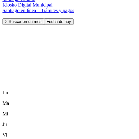
Kiosko Digital Municipal
Santiago en línea – Trámites y pagos
> Buscar en un mes
Fecha de hoy
Lu
Ma
Mi
Ju
Vi