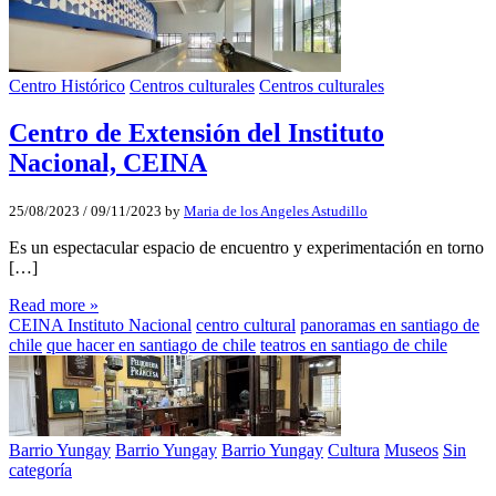
Centro Histórico
Centros culturales
Centros culturales
Centro de Extensión del Instituto
Nacional, CEINA
25/08/2023
/
09/11/2023
by
Maria de los Angeles Astudillo
Es un espectacular espacio de encuentro y experimentación en torno
[…]
Read more »
CEINA Instituto Nacional
centro cultural
panoramas en santiago de
chile
que hacer en santiago de chile
teatros en santiago de chile
Barrio Yungay
Barrio Yungay
Barrio Yungay
Cultura
Museos
Sin
categoría