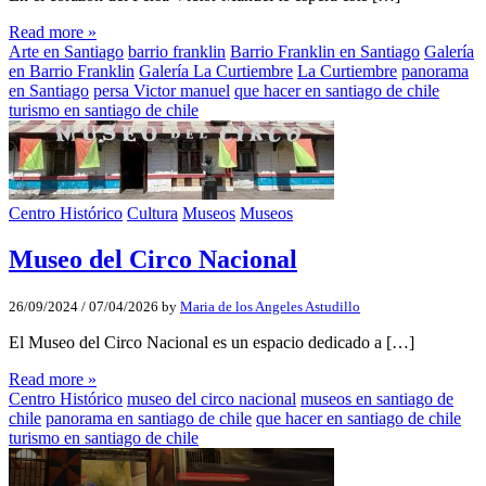
Read more »
Arte en Santiago
barrio franklin
Barrio Franklin en Santiago
Galería
en Barrio Franklin
Galería La Curtiembre
La Curtiembre
panorama
en Santiago
persa Victor manuel
que hacer en santiago de chile
turismo en santiago de chile
Centro Histórico
Cultura
Museos
Museos
Museo del Circo Nacional
26/09/2024
/
07/04/2026
by
Maria de los Angeles Astudillo
El Museo del Circo Nacional es un espacio dedicado a […]
Read more »
Centro Histórico
museo del circo nacional
museos en santiago de
chile
panorama en santiago de chile
que hacer en santiago de chile
turismo en santiago de chile