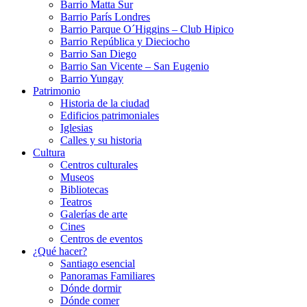
Barrio Matta Sur
Barrio Parí­s Londres
Barrio Parque O´Higgins – Club Hipico
Barrio República y Dieciocho
Barrio San Diego
Barrio San Vicente – San Eugenio
Barrio Yungay
Patrimonio
Historia de la ciudad
Edificios patrimoniales
Iglesias
Calles y su historia
Cultura
Centros culturales
Museos
Bibliotecas
Teatros
Galerí­as de arte
Cines
Centros de eventos
¿Qué hacer?
Santiago esencial
Panoramas Familiares
Dónde dormir
Dónde comer