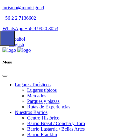
turismo@munistgo.cl
+56 2 2 7136602
WhatsApp +56 9 9920 8053
Español
English
Menu
Lugares Turísticos
Lugares tí­picos
Mercados
Parques y plazas
Rutas de Experiencias
Nuestros Barrios
Centro Histórico
Barrio Brasil / Concha y Toro
Barrio Lastarria / Bellas Artes
Barrio Franklin