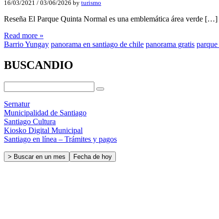
16/03/2021
/
03/06/2026
by
turismo
Reseña El Parque Quinta Normal es una emblemática área verde […]
Read more »
Barrio Yungay
panorama en santiago de chile
panorama gratis
parque
BUSCANDIO
Sernatur
Municipalidad de Santiago
Santiago Cultura
Kiosko Digital Municipal
Santiago en línea – Trámites y pagos
> Buscar en un mes
Fecha de hoy