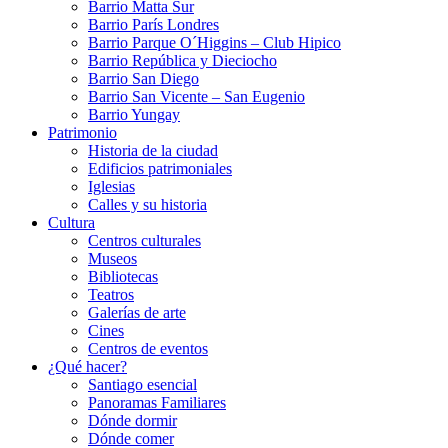
Barrio Matta Sur
Barrio Parí­s Londres
Barrio Parque O´Higgins – Club Hipico
Barrio República y Dieciocho
Barrio San Diego
Barrio San Vicente – San Eugenio
Barrio Yungay
Patrimonio
Historia de la ciudad
Edificios patrimoniales
Iglesias
Calles y su historia
Cultura
Centros culturales
Museos
Bibliotecas
Teatros
Galerí­as de arte
Cines
Centros de eventos
¿Qué hacer?
Santiago esencial
Panoramas Familiares
Dónde dormir
Dónde comer