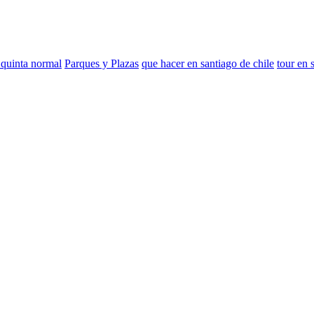
 quinta normal
Parques y Plazas
que hacer en santiago de chile
tour en 