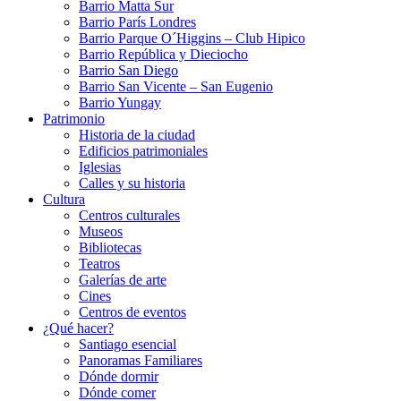
Barrio Matta Sur
Barrio Parí­s Londres
Barrio Parque O´Higgins – Club Hipico
Barrio República y Dieciocho
Barrio San Diego
Barrio San Vicente – San Eugenio
Barrio Yungay
Patrimonio
Historia de la ciudad
Edificios patrimoniales
Iglesias
Calles y su historia
Cultura
Centros culturales
Museos
Bibliotecas
Teatros
Galerí­as de arte
Cines
Centros de eventos
¿Qué hacer?
Santiago esencial
Panoramas Familiares
Dónde dormir
Dónde comer