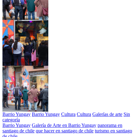
Barrio Yungay
Barrio Yungay
Cultura
Cultura
Galerías de arte
Sin
categoría
Barrio Yungay
Galería de Arte en Barrio Yungay
panorama en
santiago de chile
que hacer en santiago de chile
turismo en santiago
de chile