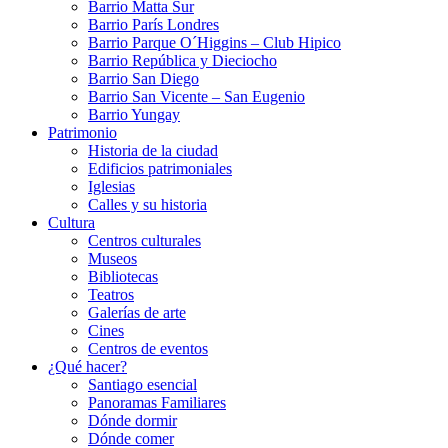
Barrio Matta Sur
Barrio Parí­s Londres
Barrio Parque O´Higgins – Club Hipico
Barrio República y Dieciocho
Barrio San Diego
Barrio San Vicente – San Eugenio
Barrio Yungay
Patrimonio
Historia de la ciudad
Edificios patrimoniales
Iglesias
Calles y su historia
Cultura
Centros culturales
Museos
Bibliotecas
Teatros
Galerí­as de arte
Cines
Centros de eventos
¿Qué hacer?
Santiago esencial
Panoramas Familiares
Dónde dormir
Dónde comer