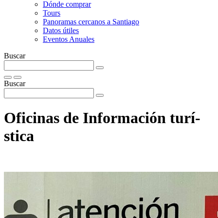
Dónde comprar
Tours
Panoramas cercanos a Santiago
Datos útiles
Eventos Anuales
Buscar
Buscar
Oficinas de Información turí­
stica