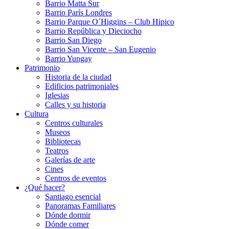
Barrio Matta Sur
Barrio Parí­s Londres
Barrio Parque O´Higgins – Club Hipico
Barrio República y Dieciocho
Barrio San Diego
Barrio San Vicente – San Eugenio
Barrio Yungay
Patrimonio
Historia de la ciudad
Edificios patrimoniales
Iglesias
Calles y su historia
Cultura
Centros culturales
Museos
Bibliotecas
Teatros
Galerí­as de arte
Cines
Centros de eventos
¿Qué hacer?
Santiago esencial
Panoramas Familiares
Dónde dormir
Dónde comer