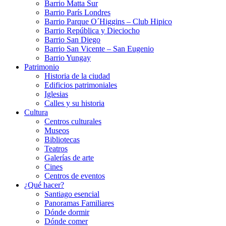
Barrio Matta Sur
Barrio Parí­s Londres
Barrio Parque O´Higgins – Club Hipico
Barrio República y Dieciocho
Barrio San Diego
Barrio San Vicente – San Eugenio
Barrio Yungay
Patrimonio
Historia de la ciudad
Edificios patrimoniales
Iglesias
Calles y su historia
Cultura
Centros culturales
Museos
Bibliotecas
Teatros
Galerí­as de arte
Cines
Centros de eventos
¿Qué hacer?
Santiago esencial
Panoramas Familiares
Dónde dormir
Dónde comer