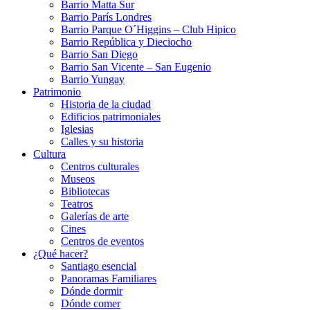
Barrio Matta Sur
Barrio Parí­s Londres
Barrio Parque O´Higgins – Club Hipico
Barrio República y Dieciocho
Barrio San Diego
Barrio San Vicente – San Eugenio
Barrio Yungay
Patrimonio
Historia de la ciudad
Edificios patrimoniales
Iglesias
Calles y su historia
Cultura
Centros culturales
Museos
Bibliotecas
Teatros
Galerí­as de arte
Cines
Centros de eventos
¿Qué hacer?
Santiago esencial
Panoramas Familiares
Dónde dormir
Dónde comer