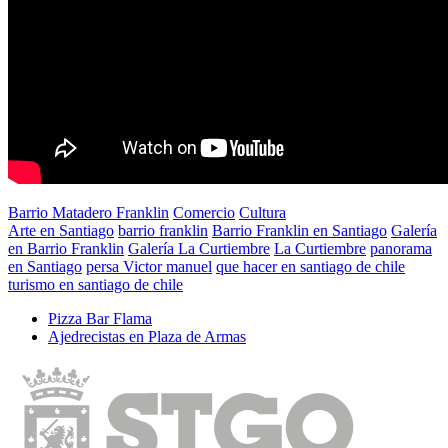
Barrio Matadero Franklin
Comercio
Cultura
Arte en Santiago
barrio franklin
Barrio Franklin en Santiago
Galería
en Barrio Franklin
Galería La Curtiembre
La Curtiembre
panorama
en Santiago
persa Victor manuel
que hacer en santiago de chile
turismo en santiago de chile
Pizza Bar Flama
Ajedrecistas en Plaza de Armas