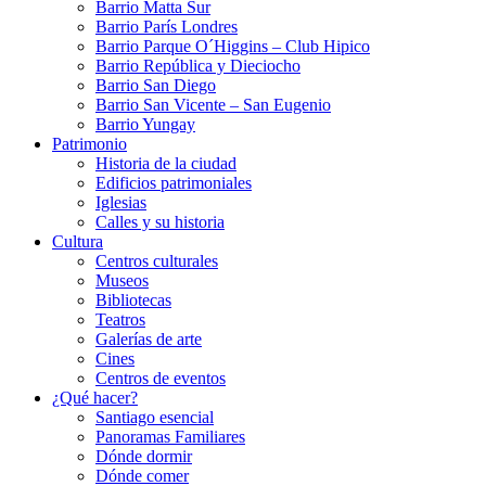
Barrio Matta Sur
Barrio Parí­s Londres
Barrio Parque O´Higgins – Club Hipico
Barrio República y Dieciocho
Barrio San Diego
Barrio San Vicente – San Eugenio
Barrio Yungay
Patrimonio
Historia de la ciudad
Edificios patrimoniales
Iglesias
Calles y su historia
Cultura
Centros culturales
Museos
Bibliotecas
Teatros
Galerí­as de arte
Cines
Centros de eventos
¿Qué hacer?
Santiago esencial
Panoramas Familiares
Dónde dormir
Dónde comer