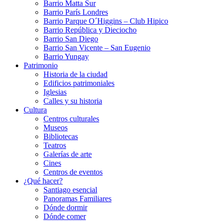
Barrio Matta Sur
Barrio Parí­s Londres
Barrio Parque O´Higgins – Club Hipico
Barrio República y Dieciocho
Barrio San Diego
Barrio San Vicente – San Eugenio
Barrio Yungay
Patrimonio
Historia de la ciudad
Edificios patrimoniales
Iglesias
Calles y su historia
Cultura
Centros culturales
Museos
Bibliotecas
Teatros
Galerí­as de arte
Cines
Centros de eventos
¿Qué hacer?
Santiago esencial
Panoramas Familiares
Dónde dormir
Dónde comer