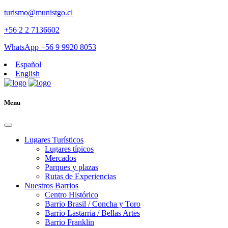
turismo@munistgo.cl
+56 2 2 7136602
WhatsApp +56 9 9920 8053
Español
English
Menu
Lugares Turísticos
Lugares tí­picos
Mercados
Parques y plazas
Rutas de Experiencias
Nuestros Barrios
Centro Histórico
Barrio Brasil / Concha y Toro
Barrio Lastarria / Bellas Artes
Barrio Franklin