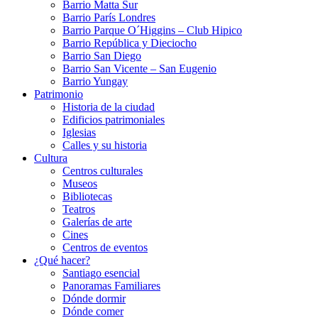
Barrio Matta Sur
Barrio Parí­s Londres
Barrio Parque O´Higgins – Club Hipico
Barrio República y Dieciocho
Barrio San Diego
Barrio San Vicente – San Eugenio
Barrio Yungay
Patrimonio
Historia de la ciudad
Edificios patrimoniales
Iglesias
Calles y su historia
Cultura
Centros culturales
Museos
Bibliotecas
Teatros
Galerí­as de arte
Cines
Centros de eventos
¿Qué hacer?
Santiago esencial
Panoramas Familiares
Dónde dormir
Dónde comer