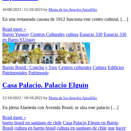
16/08/2023
/
11/10/2023
by
Maria de los Angeles Astudillo
En una restaurada casona de 1912 funciona este centro cultural, […]
Read more »
Barrio Yungay
Centros Culturales
cultura
Espacio 330
Espacio 330
en Barro YUngay
Barrio Brasil / Concha y Toro
Centros culturales
Cultura
Edificios
Patrimoniales
Patrimonio
Casa Palacio. Palacio Elguín
12/10/2022
/
19/10/2022
by
Maria de los Angeles Astudillo
En plena Alameda con Avenida Brasil, se alza este palacio […]
Read more »
barrio brasil en santiago de chile
Casa Palacio Elguin en Barrio
Brasil
cultura en barrio brasil
cultura en santiago de chile
que hacer