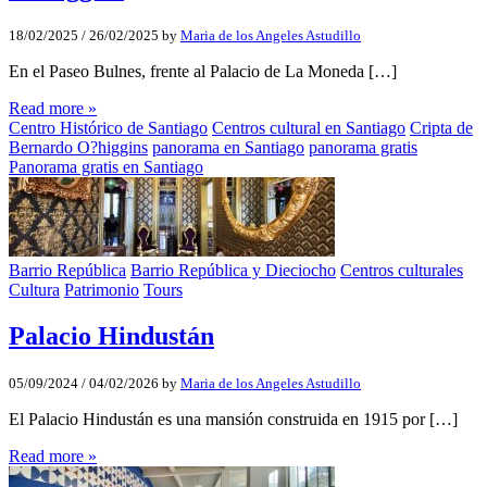
18/02/2025
/
26/02/2025
by
Maria de los Angeles Astudillo
En el Paseo Bulnes, frente al Palacio de La Moneda […]
Read more »
Centro Histórico de Santiago
Centros cultural en Santiago
Cripta de
Bernardo O?higgins
panorama en Santiago
panorama gratis
Panorama gratis en Santiago
Barrio República
Barrio República y Dieciocho
Centros culturales
Cultura
Patrimonio
Tours
Palacio Hindustán
05/09/2024
/
04/02/2026
by
Maria de los Angeles Astudillo
El Palacio Hindustán es una mansión construida en 1915 por […]
Read more »