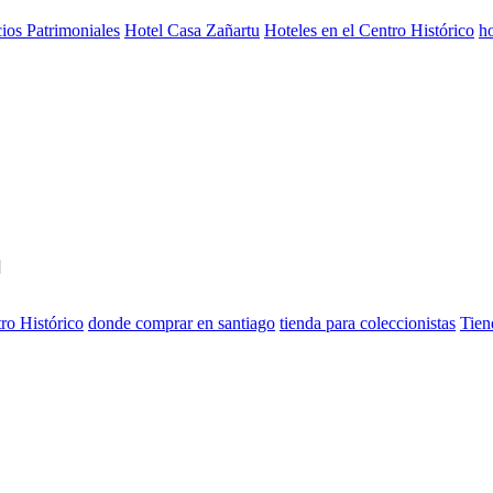
cios Patrimoniales
Hotel Casa Zañartu
Hoteles en el Centro Histórico
ho
]
ro Histórico
donde comprar en santiago
tienda para coleccionistas
Tien