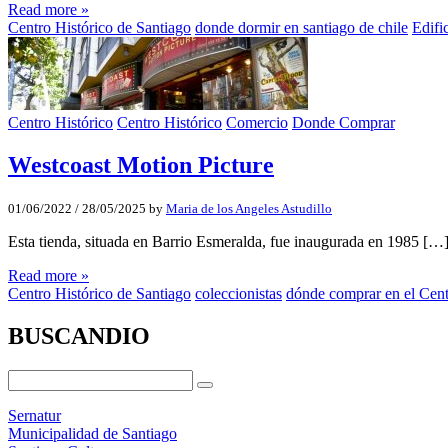
Read more »
Centro Histórico de Santiago
donde dormir en santiago de chile
Edifi
Centro Histórico
Centro Histórico
Comercio
Donde Comprar
Westcoast Motion Picture
01/06/2022
/
28/05/2025
by
Maria de los Angeles Astudillo
Esta tienda, situada en Barrio Esmeralda, fue inaugurada en 1985 […
Read more »
Centro Histórico de Santiago
coleccionistas
dónde comprar en el Cent
BUSCANDIO
Sernatur
Municipalidad de Santiago