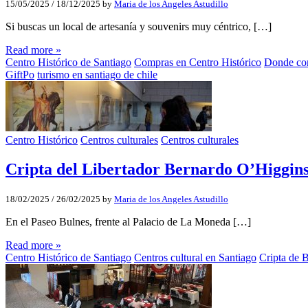
15/05/2025
/
18/12/2025
by
Maria de los Angeles Astudillo
Si buscas un local de artesanía y souvenirs muy céntrico, […]
Read more »
Centro Histórico de Santiago
Compras en Centro Histórico
Donde com
GiftPo
turismo en santiago de chile
Centro Histórico
Centros culturales
Centros culturales
Cripta del Libertador Bernardo O’Higgin
18/02/2025
/
26/02/2025
by
Maria de los Angeles Astudillo
En el Paseo Bulnes, frente al Palacio de La Moneda […]
Read more »
Centro Histórico de Santiago
Centros cultural en Santiago
Cripta de 