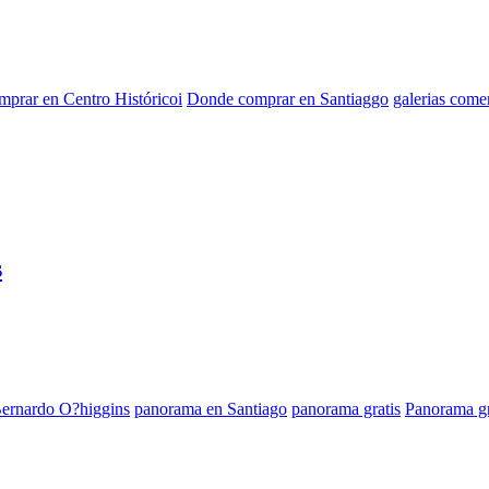
prar en Centro Históricoi
Donde comprar en Santiaggo
galerias come
s
Bernardo O?higgins
panorama en Santiago
panorama gratis
Panorama gr