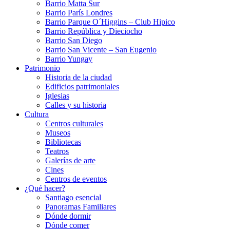
Barrio Matta Sur
Barrio Parí­s Londres
Barrio Parque O´Higgins – Club Hipico
Barrio República y Dieciocho
Barrio San Diego
Barrio San Vicente – San Eugenio
Barrio Yungay
Patrimonio
Historia de la ciudad
Edificios patrimoniales
Iglesias
Calles y su historia
Cultura
Centros culturales
Museos
Bibliotecas
Teatros
Galerí­as de arte
Cines
Centros de eventos
¿Qué hacer?
Santiago esencial
Panoramas Familiares
Dónde dormir
Dónde comer