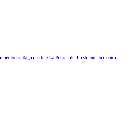
omer en santiago de chile
La Posada del Presidente en Centro