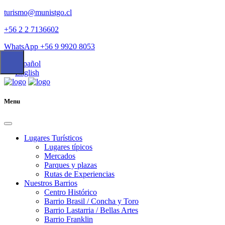
turismo@munistgo.cl
+56 2 2 7136602
WhatsApp +56 9 9920 8053
Español
English
Menu
Lugares Turísticos
Lugares tí­picos
Mercados
Parques y plazas
Rutas de Experiencias
Nuestros Barrios
Centro Histórico
Barrio Brasil / Concha y Toro
Barrio Lastarria / Bellas Artes
Barrio Franklin