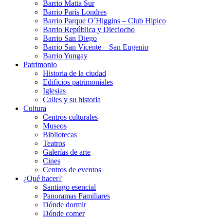
Barrio Matta Sur
Barrio Parí­s Londres
Barrio Parque O´Higgins – Club Hipico
Barrio República y Dieciocho
Barrio San Diego
Barrio San Vicente – San Eugenio
Barrio Yungay
Patrimonio
Historia de la ciudad
Edificios patrimoniales
Iglesias
Calles y su historia
Cultura
Centros culturales
Museos
Bibliotecas
Teatros
Galerí­as de arte
Cines
Centros de eventos
¿Qué hacer?
Santiago esencial
Panoramas Familiares
Dónde dormir
Dónde comer