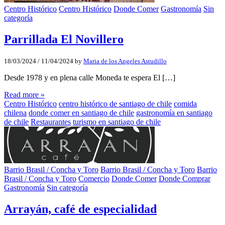
Centro Histórico
Centro Histórico
Donde Comer
Gastronomía
Sin
categoría
Parrillada El Novillero
18/03/2024
/
11/04/2024
by
Maria de los Angeles Astudillo
Desde 1978 y en plena calle Moneda te espera El […]
Read more »
Centro Histórico
centro histórico de santiago de chile
comida
chilena
donde comer en santiago de chile
gastronomía en santiago
de chile
Restaurantes
turismo en santiago de chile
Barrio Brasil / Concha y Toro
Barrio Brasil / Concha y Toro
Barrio
Brasil / Concha y Toro
Comercio
Donde Comer
Donde Comprar
Gastronomía
Sin categoría
Arrayán, café de especialidad