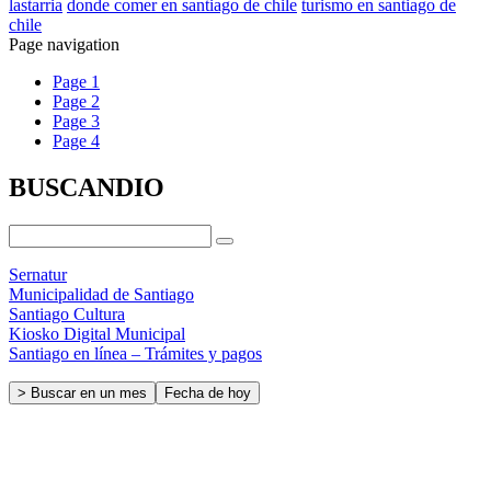
lastarria
donde comer en santiago de chile
turismo en santiago de
chile
Page navigation
Page
1
Page
2
Page
3
Page
4
BUSCANDIO
Sernatur
Municipalidad de Santiago
Santiago Cultura
Kiosko Digital Municipal
Santiago en línea – Trámites y pagos
> Buscar en un mes
Fecha de hoy