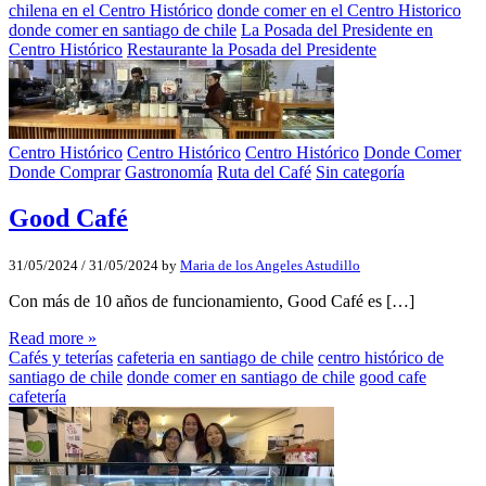
chilena en el Centro Histórico
donde comer en el Centro Historico
donde comer en santiago de chile
La Posada del Presidente en
Centro Histórico
Restaurante la Posada del Presidente
Centro Histórico
Centro Histórico
Centro Histórico
Donde Comer
Donde Comprar
Gastronomía
Ruta del Café
Sin categoría
Good Café
31/05/2024
/
31/05/2024
by
Maria de los Angeles Astudillo
Con más de 10 años de funcionamiento, Good Café es […]
Read more »
Cafés y teterías
cafeteria en santiago de chile
centro histórico de
santiago de chile
donde comer en santiago de chile
good cafe
cafetería