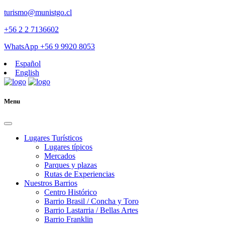
turismo@munistgo.cl
+56 2 2 7136602
WhatsApp +56 9 9920 8053
Español
English
Menu
Lugares Turísticos
Lugares tí­picos
Mercados
Parques y plazas
Rutas de Experiencias
Nuestros Barrios
Centro Histórico
Barrio Brasil / Concha y Toro
Barrio Lastarria / Bellas Artes
Barrio Franklin