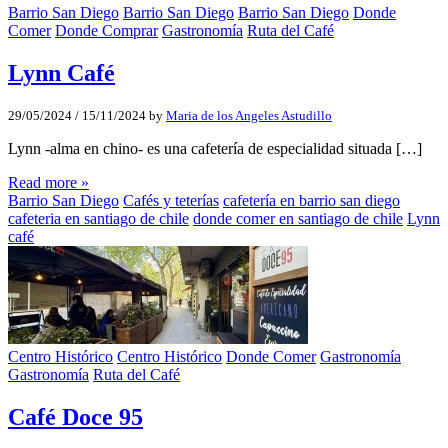
Barrio San Diego
Barrio San Diego
Barrio San Diego
Donde
Comer
Donde Comprar
Gastronomía
Ruta del Café
Lynn Café
29/05/2024
/
15/11/2024
by
Maria de los Angeles Astudillo
Lynn -alma en chino- es una cafetería de especialidad situada […]
Read more »
Barrio San Diego
Cafés y teterías
cafetería en barrio san diego
cafeteria en santiago de chile
donde comer en santiago de chile
Lynn
café
Centro Histórico
Centro Histórico
Donde Comer
Gastronomía
Gastronomía
Ruta del Café
Café Doce 95