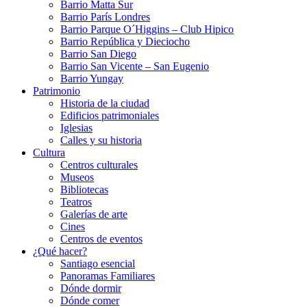
Barrio Matta Sur
Barrio Parí­s Londres
Barrio Parque O´Higgins – Club Hipico
Barrio República y Dieciocho
Barrio San Diego
Barrio San Vicente – San Eugenio
Barrio Yungay
Patrimonio
Historia de la ciudad
Edificios patrimoniales
Iglesias
Calles y su historia
Cultura
Centros culturales
Museos
Bibliotecas
Teatros
Galerí­as de arte
Cines
Centros de eventos
¿Qué hacer?
Santiago esencial
Panoramas Familiares
Dónde dormir
Dónde comer