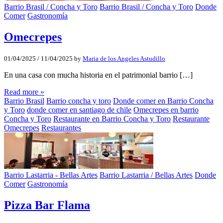
Barrio Brasil / Concha y Toro
Barrio Brasil / Concha y Toro
Donde
Comer
Gastronomía
Omecrepes
01/04/2025
/
11/04/2025
by
Maria de los Angeles Astudillo
En una casa con mucha historia en el patrimonial barrio […]
Read more »
Barrio Brasil
Barrio concha y toro
Donde comer en Barrio Concha
y Toro
donde comer en santiago de chile
Omecrepes en barrio
Concha y Toro
Restaurante en Barrio Concha y Toro
Restaurante
Omecrepes
Restaurantes
Barrio Lastarria - Bellas Artes
Barrio Lastarria / Bellas Artes
Donde
Comer
Gastronomía
Pizza Bar Flama