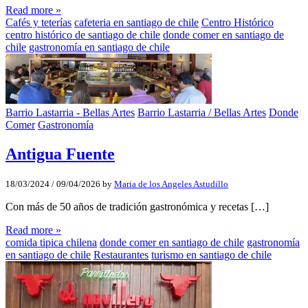
Read more »
Cafés y teterías
cafeteria en santiago de chile
Centro Histórico
centro histórico de santiago de chile
donde comer en santiago de
chile
gastronomía en santiago de chile
Barrio Lastarria - Bellas Artes
Barrio Lastarria / Bellas Artes
Donde
Comer
Gastronomía
Antigua Fuente
18/03/2024
/
09/04/2026
by
Maria de los Angeles Astudillo
Con más de 50 años de tradición gastronómica y recetas […]
Read more »
comida tipica chilena
donde comer en santiago de chile
gastronomía
en santiago de chile
Restaurantes
turismo en santiago de chile