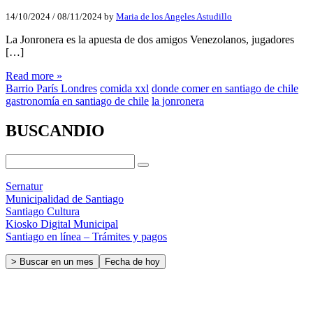
14/10/2024
/
08/11/2024
by
Maria de los Angeles Astudillo
La Jonronera es la apuesta de dos amigos Venezolanos, jugadores
[…]
Read more »
Barrio París Londres
comida xxl
donde comer en santiago de chile
gastronomía en santiago de chile
la jonronera
BUSCANDIO
Sernatur
Municipalidad de Santiago
Santiago Cultura
Kiosko Digital Municipal
Santiago en línea – Trámites y pagos
> Buscar en un mes
Fecha de hoy