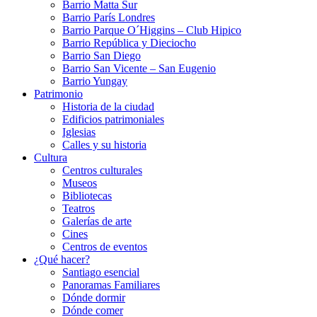
Barrio Matta Sur
Barrio Parí­s Londres
Barrio Parque O´Higgins – Club Hipico
Barrio República y Dieciocho
Barrio San Diego
Barrio San Vicente – San Eugenio
Barrio Yungay
Patrimonio
Historia de la ciudad
Edificios patrimoniales
Iglesias
Calles y su historia
Cultura
Centros culturales
Museos
Bibliotecas
Teatros
Galerí­as de arte
Cines
Centros de eventos
¿Qué hacer?
Santiago esencial
Panoramas Familiares
Dónde dormir
Dónde comer