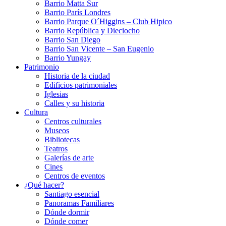
Barrio Matta Sur
Barrio Parí­s Londres
Barrio Parque O´Higgins – Club Hipico
Barrio República y Dieciocho
Barrio San Diego
Barrio San Vicente – San Eugenio
Barrio Yungay
Patrimonio
Historia de la ciudad
Edificios patrimoniales
Iglesias
Calles y su historia
Cultura
Centros culturales
Museos
Bibliotecas
Teatros
Galerí­as de arte
Cines
Centros de eventos
¿Qué hacer?
Santiago esencial
Panoramas Familiares
Dónde dormir
Dónde comer