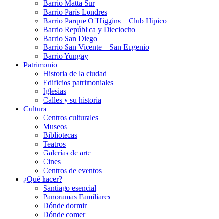
Barrio Matta Sur
Barrio Parí­s Londres
Barrio Parque O´Higgins – Club Hipico
Barrio República y Dieciocho
Barrio San Diego
Barrio San Vicente – San Eugenio
Barrio Yungay
Patrimonio
Historia de la ciudad
Edificios patrimoniales
Iglesias
Calles y su historia
Cultura
Centros culturales
Museos
Bibliotecas
Teatros
Galerí­as de arte
Cines
Centros de eventos
¿Qué hacer?
Santiago esencial
Panoramas Familiares
Dónde dormir
Dónde comer