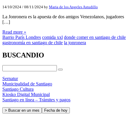
14/10/2024
/
08/11/2024
by
Maria de los Angeles Astudillo
La Jonronera es la apuesta de dos amigos Venezolanos, jugadores
[…]
Read more »
Barrio París Londres
comida xxl
donde comer en santiago de chile
gastronomía en santiago de chile
la jonronera
BUSCANDIO
Sernatur
Municipalidad de Santiago
Santiago Cultura
Kiosko Digital Municipal
Santiago en línea – Trámites y pagos
> Buscar en un mes
Fecha de hoy