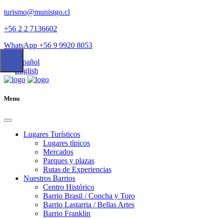
turismo@munistgo.cl
+56 2 2 7136602
WhatsApp +56 9 9920 8053
Español
English
Menu
Lugares Turísticos
Lugares tí­picos
Mercados
Parques y plazas
Rutas de Experiencias
Nuestros Barrios
Centro Histórico
Barrio Brasil / Concha y Toro
Barrio Lastarria / Bellas Artes
Barrio Franklin