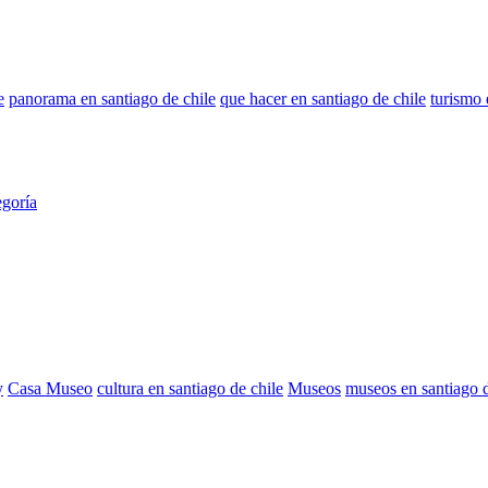
e
panorama en santiago de chile
que hacer en santiago de chile
turismo 
egoría
y
Casa Museo
cultura en santiago de chile
Museos
museos en santiago d