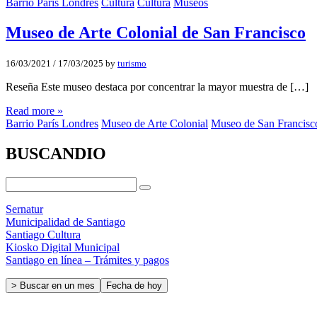
Barrio París Londres
Cultura
Cultura
Museos
Museo de Arte Colonial de San Francisco
16/03/2021
/
17/03/2025
by
turismo
Reseña Este museo destaca por concentrar la mayor muestra de […]
Read more »
Barrio París Londres
Museo de Arte Colonial
Museo de San Francisc
BUSCANDIO
Sernatur
Municipalidad de Santiago
Santiago Cultura
Kiosko Digital Municipal
Santiago en línea – Trámites y pagos
> Buscar en un mes
Fecha de hoy