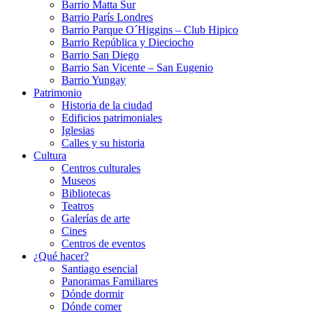
Barrio Matta Sur
Barrio Parí­s Londres
Barrio Parque O´Higgins – Club Hipico
Barrio República y Dieciocho
Barrio San Diego
Barrio San Vicente – San Eugenio
Barrio Yungay
Patrimonio
Historia de la ciudad
Edificios patrimoniales
Iglesias
Calles y su historia
Cultura
Centros culturales
Museos
Bibliotecas
Teatros
Galerí­as de arte
Cines
Centros de eventos
¿Qué hacer?
Santiago esencial
Panoramas Familiares
Dónde dormir
Dónde comer