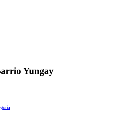
Barrio Yungay
egoría