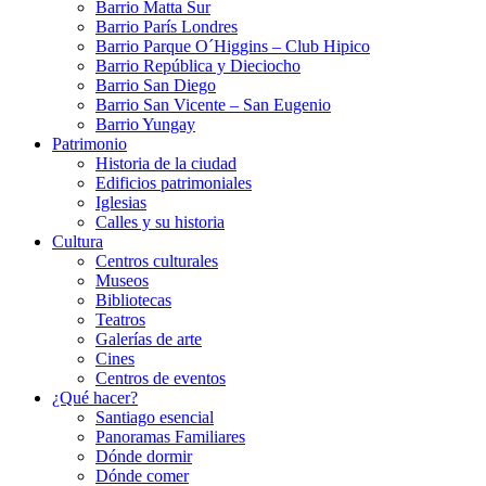
Barrio Matta Sur
Barrio Parí­s Londres
Barrio Parque O´Higgins – Club Hipico
Barrio República y Dieciocho
Barrio San Diego
Barrio San Vicente – San Eugenio
Barrio Yungay
Patrimonio
Historia de la ciudad
Edificios patrimoniales
Iglesias
Calles y su historia
Cultura
Centros culturales
Museos
Bibliotecas
Teatros
Galerí­as de arte
Cines
Centros de eventos
¿Qué hacer?
Santiago esencial
Panoramas Familiares
Dónde dormir
Dónde comer