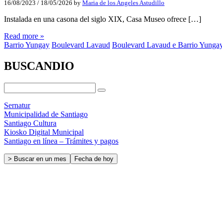
16/08/2023
/
18/05/2026
by
Maria de los Angeles Astudillo
Instalada en una casona del siglo XIX, Casa Museo ofrece […]
Read more »
Barrio Yungay
Boulevard Lavaud
Boulevard Lavaud e Barrio Yunga
BUSCANDIO
Sernatur
Municipalidad de Santiago
Santiago Cultura
Kiosko Digital Municipal
Santiago en línea – Trámites y pagos
> Buscar en un mes
Fecha de hoy