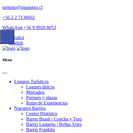
turismo@munistgo.cl
+56 2 2 7136602
WhatsApp +56 9 9920 8053
Español
English
Menu
Lugares Turísticos
Lugares tí­picos
Mercados
Parques y plazas
Rutas de Experiencias
Nuestros Barrios
Centro Histórico
Barrio Brasil / Concha y Toro
Barrio Lastarria / Bellas Artes
Barrio Franklin