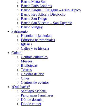
Barrio Matta Sur
Barrio Parí­s Londres
Barrio Parque O´Higgins – Club Hipico
Barrio República y Dieciocho
Barrio San Diego
Barrio San Vicente – San Eugenio
Barrio Yungay
Patrimonio
Historia de la ciudad
Edificios patrimoniales
Iglesias
Calles y su historia
Cultura
Centros culturales
Museos
Bibliotecas
Teatros
Galerí­as de arte
Cines
Centros de eventos
¿Qué hacer?
Santiago esencial
Panoramas Familiares
Dónde dormir
Dónde comer