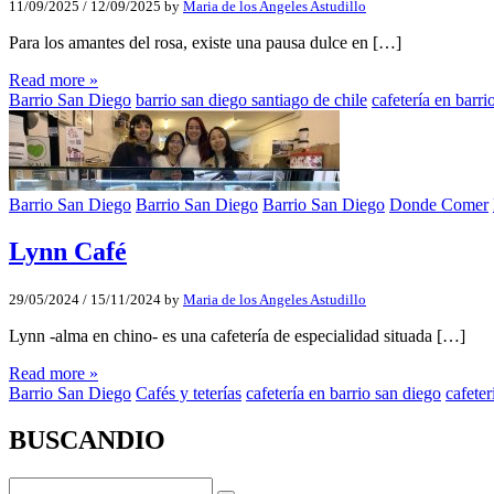
11/09/2025
/
12/09/2025
by
Maria de los Angeles Astudillo
Para los amantes del rosa, existe una pausa dulce en […]
Read more »
Barrio San Diego
barrio san diego santiago de chile
cafetería en barri
Barrio San Diego
Barrio San Diego
Barrio San Diego
Donde Comer
Lynn Café
29/05/2024
/
15/11/2024
by
Maria de los Angeles Astudillo
Lynn -alma en chino- es una cafetería de especialidad situada […]
Read more »
Barrio San Diego
Cafés y teterías
cafetería en barrio san diego
cafeter
BUSCANDIO