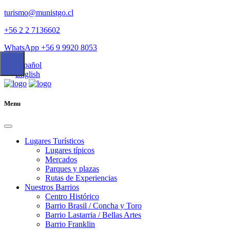
turismo@munistgo.cl
+56 2 2 7136602
WhatsApp +56 9 9920 8053
Español
English
Menu
Lugares Turísticos
Lugares tí­picos
Mercados
Parques y plazas
Rutas de Experiencias
Nuestros Barrios
Centro Histórico
Barrio Brasil / Concha y Toro
Barrio Lastarria / Bellas Artes
Barrio Franklin