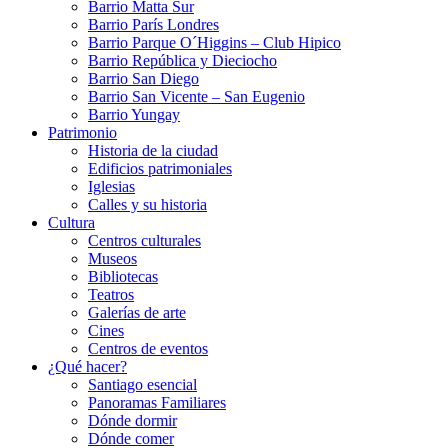
Barrio Matta Sur
Barrio Parí­s Londres
Barrio Parque O´Higgins – Club Hipico
Barrio República y Dieciocho
Barrio San Diego
Barrio San Vicente – San Eugenio
Barrio Yungay
Patrimonio
Historia de la ciudad
Edificios patrimoniales
Iglesias
Calles y su historia
Cultura
Centros culturales
Museos
Bibliotecas
Teatros
Galerí­as de arte
Cines
Centros de eventos
¿Qué hacer?
Santiago esencial
Panoramas Familiares
Dónde dormir
Dónde comer