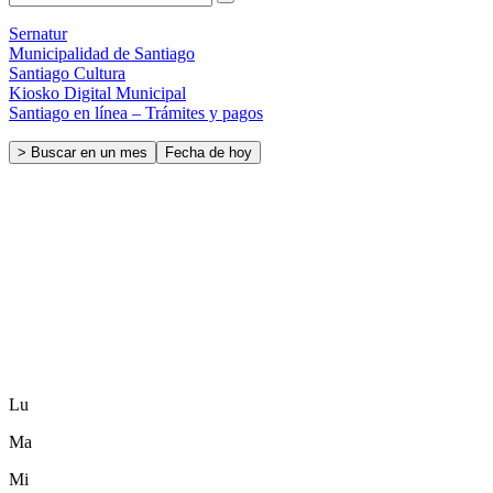
Sernatur
Municipalidad de Santiago
Santiago Cultura
Kiosko Digital Municipal
Santiago en línea – Trámites y pagos
> Buscar en un mes
Fecha de hoy
Lu
Ma
Mi