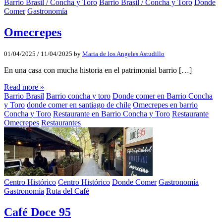
Barrio Brasil / Concha y Toro
Barrio Brasil / Concha y Toro
Donde
Comer
Gastronomía
Omecrepes
01/04/2025
/
11/04/2025
by
Maria de los Angeles Astudillo
En una casa con mucha historia en el patrimonial barrio […]
Read more »
Barrio Brasil
Barrio concha y toro
Donde comer en Barrio Concha
y Toro
donde comer en santiago de chile
Omecrepes en barrio
Concha y Toro
Restaurante en Barrio Concha y Toro
Restaurante
Omecrepes
Restaurantes
Centro Histórico
Centro Histórico
Donde Comer
Gastronomía
Gastronomía
Ruta del Café
Café Doce 95