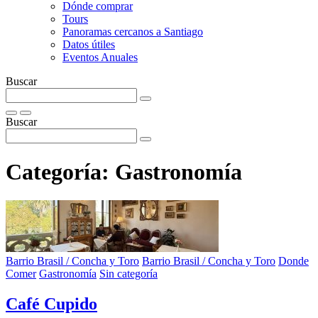
Dónde comprar
Tours
Panoramas cercanos a Santiago
Datos útiles
Eventos Anuales
Buscar
Buscar
Categoría:
Gastronomía
Barrio Brasil / Concha y Toro
Barrio Brasil / Concha y Toro
Donde
Comer
Gastronomía
Sin categoría
Café Cupido