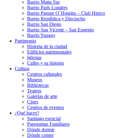
Barrio Matta Sur
Barrio Parí­s Londres
Barrio Parque O´Higgins – Club Hipico
Barrio República y Dieciocho
Barrio San Diego
Barrio San Vicente – San Eugenio
Barrio Yungay
Patrimonio
Historia de la ciudad
Edificios patrimoniales
Iglesias
Calles y su historia
Cultura
Centros culturales
Museos
Bibliotecas
Teatros
Galerí­as de arte
Cines
Centros de eventos
¿Qué hacer?
Santiago esencial
Panoramas Familiares
Dónde dormir
Dónde comer