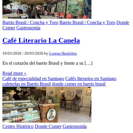
Barrio Brasil / Concha y Toro
Barrio Brasil / Concha y Toro
Donde
Comer
Gastronomía
Café Literario La Canela
10/03/2026
/
20/03/2026
by
Lorena Huidobro
En el corazón del barrio Brasil y frente a su […]
Read more »
Café de especialidad en Santiago
Cafés literarios en Santiago
cafeterías en Barrio Brasil
donde comer en barrio brasil
Centro Histórico
Donde Comer
Gastronomía