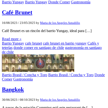
Barrio Yungay
Barrio Yungay
Donde Comer
Gastronomía
Café Brunet
16/08/2023
/
23/05/2025
by
Maria de los Angeles Astudillo
Café Brunet es un rincón del barrio Yungay, ideal para […]
Read more »
Barrio Yungay
cafe brunet
cafe brunet en barrio yungay
Cafés y
teterías
donde comer en santiago de chile
gastronomía en santiago
de chile
Barrio Brasil / Concha y Toro
Barrio Brasil / Concha y Toro
Donde
Comer
Gastronomía
Bangkok
30/06/2023
/
08/10/2023
by
Maria de los Angeles Astudillo
A pasos de la estación Cumming está este restaurant de […]