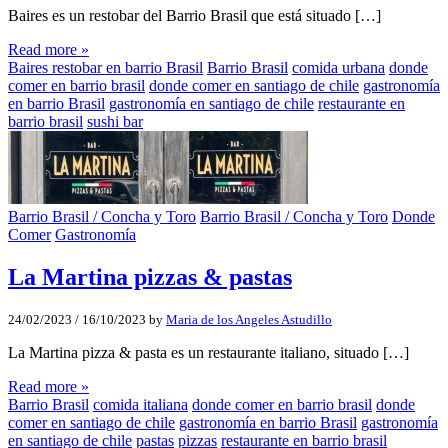
Baires es un restobar del Barrio Brasil que está situado […]
Read more »
Baires restobar en barrio Brasil
Barrio Brasil
comida urbana
donde
comer en barrio brasil
donde comer en santiago de chile
gastronomía
en barrio Brasil
gastronomía en santiago de chile
restaurante en
barrio brasil
sushi bar
Barrio Brasil / Concha y Toro
Barrio Brasil / Concha y Toro
Donde
Comer
Gastronomía
La Martina pizzas & pastas
24/02/2023
/
16/10/2023
by
Maria de los Angeles Astudillo
La Martina pizza & pasta es un restaurante italiano, situado […]
Read more »
Barrio Brasil
comida italiana
donde comer en barrio brasil
donde
comer en santiago de chile
gastronomía en barrio Brasil
gastronomía
en santiago de chile
pastas
pizzas
restaurante en barrio brasil