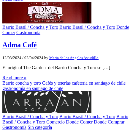
Barrio Brasil / Concha y Toro
Barrio Brasil / Concha y Toro
Donde
Comer
Gastronomía
Adma Café
12/03/2024
/
02/04/2024
by
Maria de los Angeles Astudillo
El original The Garden del Barrio Concha y Toro se […]
Read more »
Barrio concha y toro
Cafés y teterías
cafeteria en santiago de chile
gastronomía en santiago de chile
Barrio Brasil / Concha y Toro
Barrio Brasil / Concha y Toro
Barrio
Brasil / Concha y Toro
Comercio
Donde Comer
Donde Comprar
Gastronomía
Sin categoría