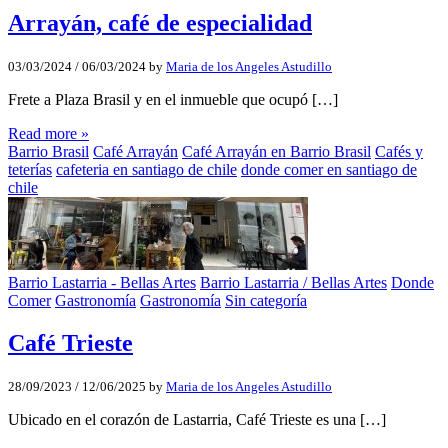
Arrayán, café de especialidad
03/03/2024
/
06/03/2024
by
Maria de los Angeles Astudillo
Frete a Plaza Brasil y en el inmueble que ocupó […]
Read more »
Barrio Brasil
Café Arrayán
Café Arrayán en Barrio Brasil
Cafés y
teterías
cafeteria en santiago de chile
donde comer en santiago de
chile
Barrio Lastarria - Bellas Artes
Barrio Lastarria / Bellas Artes
Donde
Comer
Gastronomía
Gastronomía
Sin categoría
Café Trieste
28/09/2023
/
12/06/2025
by
Maria de los Angeles Astudillo
Ubicado en el corazón de Lastarria, Café Trieste es una […]