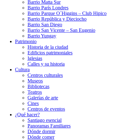
Barrio Matta Sur
Barrio Parí­s Londres
Barrio Parque O´Higgins – Club Hipico
Barrio República y Dieciocho
Barrio San Diego
Barrio San Vicente – San Eugenio
Barrio Yungay
Patrimonio
Historia de la ciudad
Edificios patrimoniales
Iglesias
Calles y su historia
Cultura
Centros culturales
Museos
Bibliotecas
Teatros
Galerí­as de arte
Cines
Centros de eventos
¿Qué hacer?
Santiago esencial
Panoramas Familiares
Dónde dormir
Dónde comer