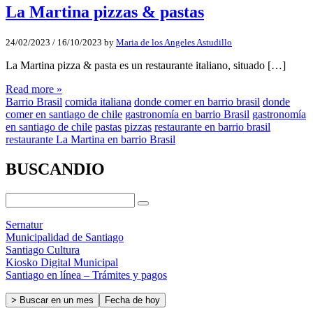
La Martina pizzas & pastas
24/02/2023
/
16/10/2023
by
Maria de los Angeles Astudillo
La Martina pizza & pasta es un restaurante italiano, situado […]
Read more »
Barrio Brasil
comida italiana
donde comer en barrio brasil
donde
comer en santiago de chile
gastronomía en barrio Brasil
gastronomía
en santiago de chile
pastas
pizzas
restaurante en barrio brasil
restaurante La Martina en barrio Brasil
BUSCANDIO
Sernatur
Municipalidad de Santiago
Santiago Cultura
Kiosko Digital Municipal
Santiago en línea – Trámites y pagos
> Buscar en un mes
Fecha de hoy