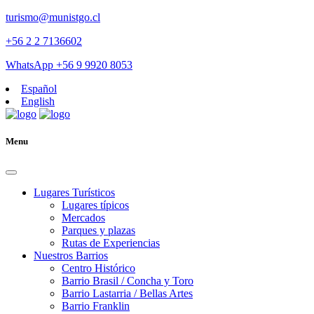
turismo@munistgo.cl
+56 2 2 7136602
WhatsApp +56 9 9920 8053
Español
English
Menu
Lugares Turísticos
Lugares tí­picos
Mercados
Parques y plazas
Rutas de Experiencias
Nuestros Barrios
Centro Histórico
Barrio Brasil / Concha y Toro
Barrio Lastarria / Bellas Artes
Barrio Franklin