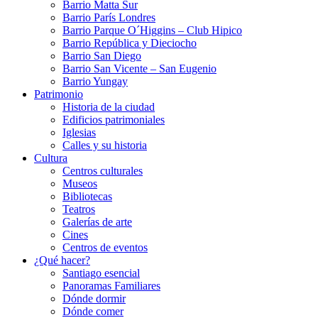
Barrio Matta Sur
Barrio Parí­s Londres
Barrio Parque O´Higgins – Club Hipico
Barrio República y Dieciocho
Barrio San Diego
Barrio San Vicente – San Eugenio
Barrio Yungay
Patrimonio
Historia de la ciudad
Edificios patrimoniales
Iglesias
Calles y su historia
Cultura
Centros culturales
Museos
Bibliotecas
Teatros
Galerí­as de arte
Cines
Centros de eventos
¿Qué hacer?
Santiago esencial
Panoramas Familiares
Dónde dormir
Dónde comer