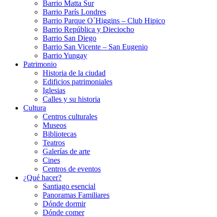
Barrio Matta Sur
Barrio Parí­s Londres
Barrio Parque O´Higgins – Club Hipico
Barrio República y Dieciocho
Barrio San Diego
Barrio San Vicente – San Eugenio
Barrio Yungay
Patrimonio
Historia de la ciudad
Edificios patrimoniales
Iglesias
Calles y su historia
Cultura
Centros culturales
Museos
Bibliotecas
Teatros
Galerí­as de arte
Cines
Centros de eventos
¿Qué hacer?
Santiago esencial
Panoramas Familiares
Dónde dormir
Dónde comer