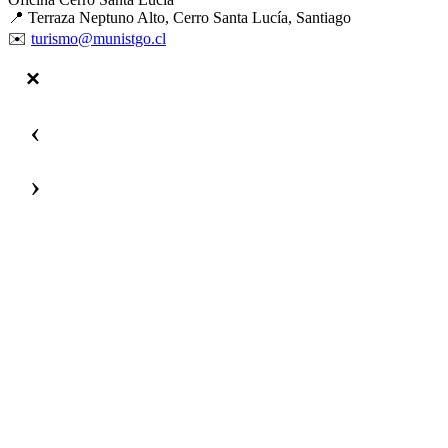
📍 Terraza Neptuno Alto, Cerro Santa Lucía, Santiago
✉️
turismo@munistgo.cl
‹
›