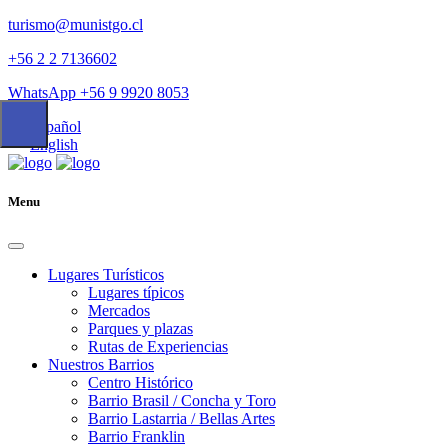
turismo@munistgo.cl
+56 2 2 7136602
WhatsApp +56 9 9920 8053
Español
English
Menu
Lugares Turísticos
Lugares tí­picos
Mercados
Parques y plazas
Rutas de Experiencias
Nuestros Barrios
Centro Histórico
Barrio Brasil / Concha y Toro
Barrio Lastarria / Bellas Artes
Barrio Franklin