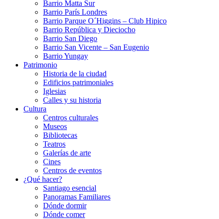
Barrio Matta Sur
Barrio Parí­s Londres
Barrio Parque O´Higgins – Club Hipico
Barrio República y Dieciocho
Barrio San Diego
Barrio San Vicente – San Eugenio
Barrio Yungay
Patrimonio
Historia de la ciudad
Edificios patrimoniales
Iglesias
Calles y su historia
Cultura
Centros culturales
Museos
Bibliotecas
Teatros
Galerí­as de arte
Cines
Centros de eventos
¿Qué hacer?
Santiago esencial
Panoramas Familiares
Dónde dormir
Dónde comer