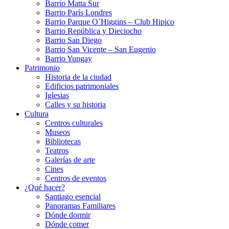
Barrio Matta Sur
Barrio Parí­s Londres
Barrio Parque O´Higgins – Club Hipico
Barrio República y Dieciocho
Barrio San Diego
Barrio San Vicente – San Eugenio
Barrio Yungay
Patrimonio
Historia de la ciudad
Edificios patrimoniales
Iglesias
Calles y su historia
Cultura
Centros culturales
Museos
Bibliotecas
Teatros
Galerí­as de arte
Cines
Centros de eventos
¿Qué hacer?
Santiago esencial
Panoramas Familiares
Dónde dormir
Dónde comer