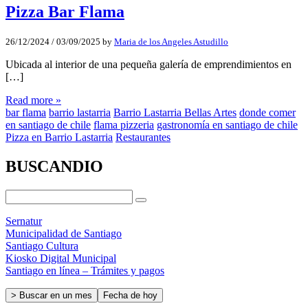
Pizza Bar Flama
26/12/2024
/
03/09/2025
by
Maria de los Angeles Astudillo
Ubicada al interior de una pequeña galería de emprendimientos en
[…]
Read more »
bar flama
barrio lastarria
Barrio Lastarria Bellas Artes
donde comer
en santiago de chile
flama pizzeria
gastronomía en santiago de chile
Pizza en Barrio Lastarria
Restaurantes
BUSCANDIO
Sernatur
Municipalidad de Santiago
Santiago Cultura
Kiosko Digital Municipal
Santiago en línea – Trámites y pagos
> Buscar en un mes
Fecha de hoy