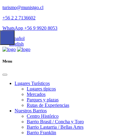
turismo@munistgo.cl
+56 2 2 7136602
WhatsApp +56 9 9920 8053
Español
English
Menu
Lugares Turísticos
Lugares tí­picos
Mercados
Parques y plazas
Rutas de Experiencias
Nuestros Barrios
Centro Histórico
Barrio Brasil / Concha y Toro
Barrio Lastarria / Bellas Artes
Barrio Franklin