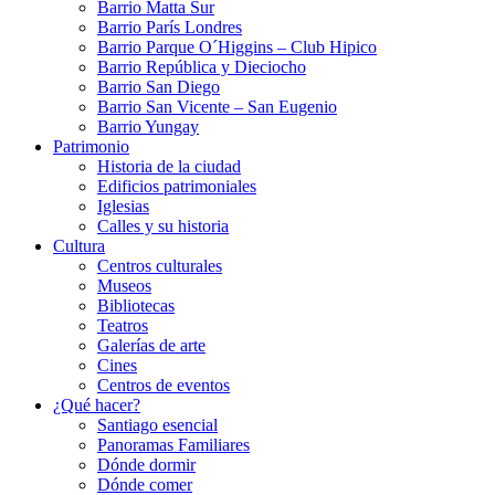
Barrio Matta Sur
Barrio Parí­s Londres
Barrio Parque O´Higgins – Club Hipico
Barrio República y Dieciocho
Barrio San Diego
Barrio San Vicente – San Eugenio
Barrio Yungay
Patrimonio
Historia de la ciudad
Edificios patrimoniales
Iglesias
Calles y su historia
Cultura
Centros culturales
Museos
Bibliotecas
Teatros
Galerí­as de arte
Cines
Centros de eventos
¿Qué hacer?
Santiago esencial
Panoramas Familiares
Dónde dormir
Dónde comer