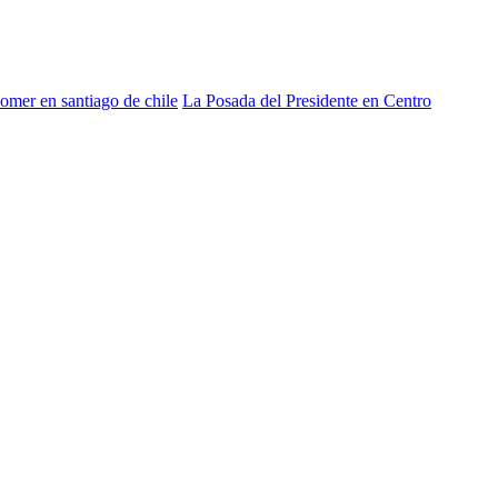
omer en santiago de chile
La Posada del Presidente en Centro