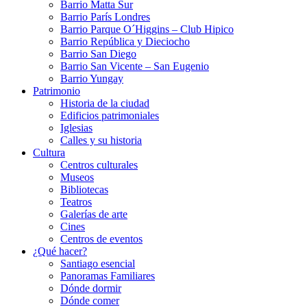
Barrio Matta Sur
Barrio Parí­s Londres
Barrio Parque O´Higgins – Club Hipico
Barrio República y Dieciocho
Barrio San Diego
Barrio San Vicente – San Eugenio
Barrio Yungay
Patrimonio
Historia de la ciudad
Edificios patrimoniales
Iglesias
Calles y su historia
Cultura
Centros culturales
Museos
Bibliotecas
Teatros
Galerí­as de arte
Cines
Centros de eventos
¿Qué hacer?
Santiago esencial
Panoramas Familiares
Dónde dormir
Dónde comer