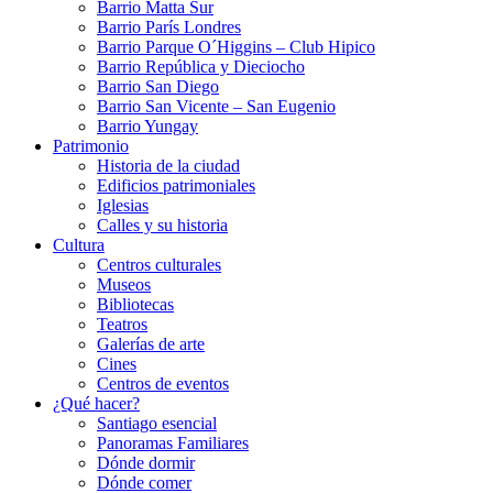
Barrio Matta Sur
Barrio Parí­s Londres
Barrio Parque O´Higgins – Club Hipico
Barrio República y Dieciocho
Barrio San Diego
Barrio San Vicente – San Eugenio
Barrio Yungay
Patrimonio
Historia de la ciudad
Edificios patrimoniales
Iglesias
Calles y su historia
Cultura
Centros culturales
Museos
Bibliotecas
Teatros
Galerí­as de arte
Cines
Centros de eventos
¿Qué hacer?
Santiago esencial
Panoramas Familiares
Dónde dormir
Dónde comer