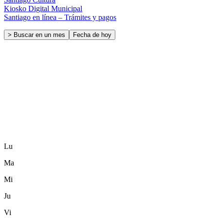
Kiosko Digital Municipal
Santiago en línea – Trámites y pagos
> Buscar en un mes
Fecha de hoy
Lu
Ma
Mi
Ju
Vi