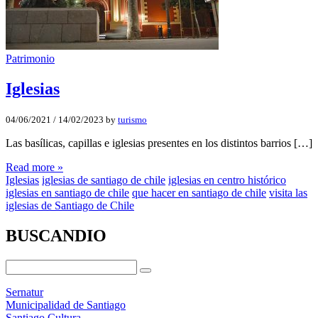
Patrimonio
Iglesias
04/06/2021
/
14/02/2023
by
turismo
Las basílicas, capillas e iglesias presentes en los distintos barrios […]
Read more »
Iglesias
iglesias de santiago de chile
iglesias en centro histórico
iglesias en santiago de chile
que hacer en santiago de chile
visita las
iglesias de Santiago de Chile
BUSCANDIO
Sernatur
Municipalidad de Santiago
Santiago Cultura