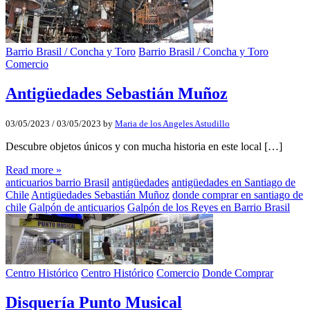
Barrio Brasil / Concha y Toro
Barrio Brasil / Concha y Toro
Comercio
Antigüedades Sebastián Muñoz
03/05/2023
/
03/05/2023
by
Maria de los Angeles Astudillo
Descubre objetos únicos y con mucha historia en este local […]
Read more »
anticuarios barrio Brasil
antigüedades
antigüedades en Santiago de
Chile
Antigüedades Sebastián Muñoz
donde comprar en santiago de
chile
Galpón de anticuarios
Galpón de los Reyes en Barrio Brasil
Centro Histórico
Centro Histórico
Comercio
Donde Comprar
Disquería Punto Musical