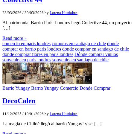
23/03/2026
/
30/03/2026
by
Lorena Huidobro
Al patrimonial Barrio París Londres llegó Collective 44, un proyecto
[…]
Read more »
comercio en paris londres
compras en santiago de chile
donde
comprar en barrio paris londres
donde comprar en santiago de chile
donde comprar flores en paris londres
Dónde comprar vinilos
souvenirs en paris londres
souvenirs en santiago de chile
Barrio Yungay
Barrio Yungay
Comercio
Donde Comprar
DecoCalen
11/12/2025
/
19/01/2026
by
Lorena Huidobro
La magia de Chiloé llegó al barrio Yungay! y se […]
Read more »