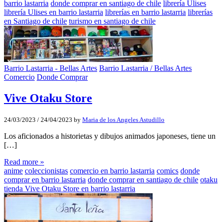
barrio lastarria
donde comprar en santiago de chile
librería Ulises
librería Ulises en barrio lastarria
librerías en barrio lastarria
librerías
en Santiago de chile
turismo en santiago de chile
Barrio Lastarria - Bellas Artes
Barrio Lastarria / Bellas Artes
Comercio
Donde Comprar
Vive Otaku Store
24/03/2023
/
24/04/2023
by
Maria de los Angeles Astudillo
Los aficionados a historietas y dibujos animados japoneses, tiene un
[…]
Read more »
anime
coleccionistas
comercio en barrio lastarria
comics
donde
comprar en barrio lastarria
donde comprar en santiago de chile
otaku
tienda Vive Otaku Store en barrio lastarria