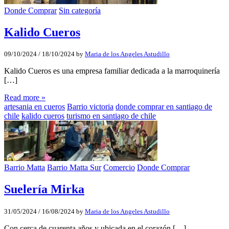
Donde Comprar
Sin categoría
Kalido Cueros
09/10/2024
/
18/10/2024
by
Maria de los Angeles Astudillo
Kalido Cueros es una empresa familiar dedicada a la marroquinería
[…]
Read more »
artesania en cueros
Barrio victoria
donde comprar en santiago de
chile
kalido cueros
turismo en santiago de chile
Barrio Matta
Barrio Matta Sur
Comercio
Donde Comprar
Suelería Mirka
31/05/2024
/
16/08/2024
by
Maria de los Angeles Astudillo
Con cerca de cuarenta años y ubicada en el corazón […]