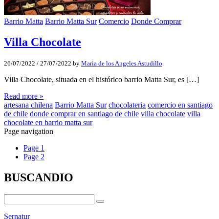
Barrio Matta
Barrio Matta Sur
Comercio
Donde Comprar
Villa Chocolate
26/07/2022
/
27/07/2022
by
Maria de los Angeles Astudillo
Villa Chocolate, situada en el histórico barrio Matta Sur, es […]
Read more »
artesana chilena
Barrio Matta Sur
chocolateria
comercio en santiago
de chile
donde comprar en santiago de chile
villa chocolate
villa
chocolate en barrio matta sur
Page navigation
Page
1
Page
2
BUSCANDIO
Sernatur