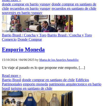
donde comprar en barrio yungay
donde comprar en santiago de
chile
recuerdos en barrio yungay
recuerdos en santiago de chile
souvenirs en barrio yungay
Barrio Brasil / Concha y Toro
Barrio Brasil / Concha y Toro
Comercio
Donde Comprar
Emporio Moneda
15/10/2024
/
04/06/2025
by
Maria de los Angeles Astudillo
Un viaje al pasado es lo que propone este emporio, […]
Read more »
Barrio Brasil
donde comprar en santiago de chile
Edificios
Patrimoniales
emporio moneda
patrimonio arquitectonico en barrio
brasil
turismo en santiago de chile