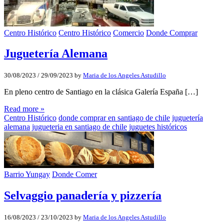
Centro Histórico
Centro Histórico
Comercio
Donde Comprar
Juguetería Alemana
30/08/2023
/
29/09/2023
by
Maria de los Angeles Astudillo
En pleno centro de Santiago en la clásica Galería España […]
Read more »
Centro Histórico
donde comprar en santiago de chile
juguetería
alemana
jugueteria en santiago de chile
juguetes históricos
Barrio Yungay
Donde Comer
Selvaggio panadería y pizzería
16/08/2023
/
23/10/2023
by
Maria de los Angeles Astudillo