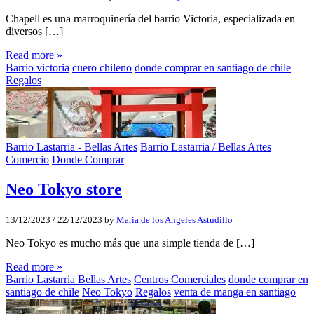
Chapell es una marroquinería del barrio Victoria, especializada en
diversos […]
Read more »
Barrio victoria
cuero chileno
donde comprar en santiago de chile
Regalos
Barrio Lastarria - Bellas Artes
Barrio Lastarria / Bellas Artes
Comercio
Donde Comprar
Neo Tokyo store
13/12/2023
/
22/12/2023
by
Maria de los Angeles Astudillo
Neo Tokyo es mucho más que una simple tienda de […]
Read more »
Barrio Lastarria Bellas Artes
Centros Comerciales
donde comprar en
santiago de chile
Neo Tokyo
Regalos
venta de manga en santiago