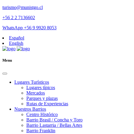
turismo@munistgo.cl
+56 2 2 7136602
WhatsApp +56 9 9920 8053
Español
English
Menu
Lugares Turísticos
Lugares tí­picos
Mercados
Parques y plazas
Rutas de Experiencias
Nuestros Barrios
Centro Histórico
Barrio Brasil / Concha y Toro
Barrio Lastarria / Bellas Artes
Barrio Franklin