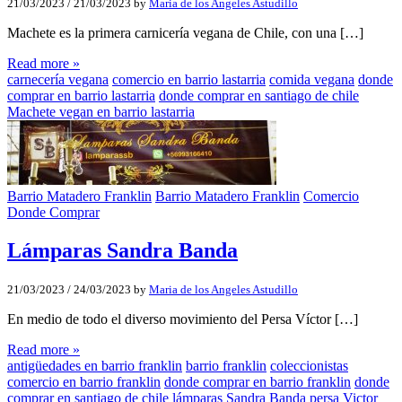
21/03/2023
/
21/03/2023
by
Maria de los Angeles Astudillo
Machete es la primera carnicería vegana de Chile, con una […]
Read more »
carnecería vegana
comercio en barrio lastarria
comida vegana
donde
comprar en barrio lastarria
donde comprar en santiago de chile
Machete vegan en barrio lastarria
Barrio Matadero Franklin
Barrio Matadero Franklin
Comercio
Donde Comprar
Lámparas Sandra Banda
21/03/2023
/
24/03/2023
by
Maria de los Angeles Astudillo
En medio de todo el diverso movimiento del Persa Víctor […]
Read more »
antigüedades en barrio franklin
barrio franklin
coleccionistas
comercio en barrio franklin
donde comprar en barrio franklin
donde
comprar en santiago de chile
lámparas Sandra Banda
persa Victor