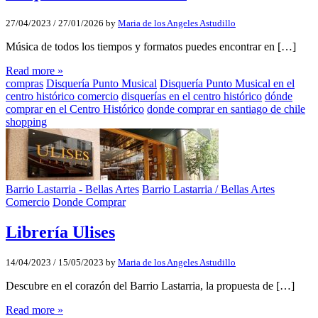
27/04/2023
/
27/01/2026
by
Maria de los Angeles Astudillo
Música de todos los tiempos y formatos puedes encontrar en […]
Read more »
compras
Disquería Punto Musical
Disquería Punto Musical en el
centro histórico comercio
disquerías en el centro histórico
dónde
comprar en el Centro Histórico
donde comprar en santiago de chile
shopping
Barrio Lastarria - Bellas Artes
Barrio Lastarria / Bellas Artes
Comercio
Donde Comprar
Librería Ulises
14/04/2023
/
15/05/2023
by
Maria de los Angeles Astudillo
Descubre en el corazón del Barrio Lastarria, la propuesta de […]
Read more »