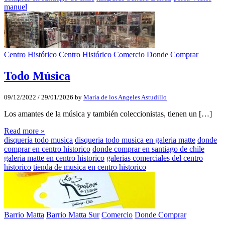
manuel
Centro Histórico
Centro Histórico
Comercio
Donde Comprar
Todo Música
09/12/2022
/
29/01/2026
by
Maria de los Angeles Astudillo
Los amantes de la música y también coleccionistas, tienen un […]
Read more »
disquería todo musica
disqueria todo musica en galeria matte
donde
comprar en centro historico
donde comprar en santiago de chile
galeria matte en centro historico
galerias comerciales del centro
historico
tienda de musica en centro historico
Barrio Matta
Barrio Matta Sur
Comercio
Donde Comprar