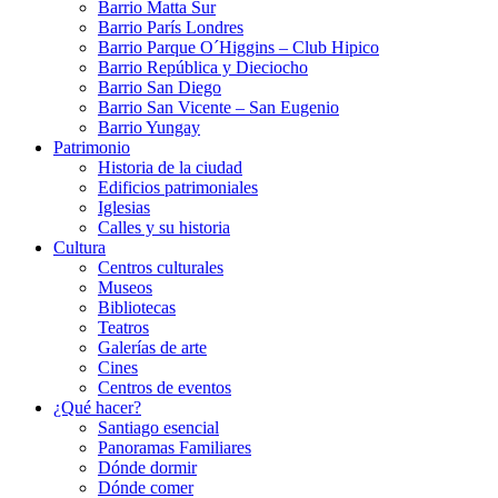
Barrio Matta Sur
Barrio Parí­s Londres
Barrio Parque O´Higgins – Club Hipico
Barrio República y Dieciocho
Barrio San Diego
Barrio San Vicente – San Eugenio
Barrio Yungay
Patrimonio
Historia de la ciudad
Edificios patrimoniales
Iglesias
Calles y su historia
Cultura
Centros culturales
Museos
Bibliotecas
Teatros
Galerí­as de arte
Cines
Centros de eventos
¿Qué hacer?
Santiago esencial
Panoramas Familiares
Dónde dormir
Dónde comer