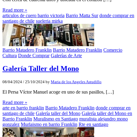
Read more »
articulos de cuero barrio victoria
Barrio Matta Sur
donde comprar en
santiago de chile
sueleria mirka
Barrio Matadero Franklin
Barrio Matadero Franklin
Comercio
Cultura
Donde Comprar
Galerías de Arte
Galería Taller del Mono
08/04/2024
/
25/10/2024
by
Maria de los Angeles Astudillo
El Persa Víctor Manuel acoge en uno de sus pasillos, […]
Read more »
arte en barrio franklin
Barrio Matadero Franklin
donde comprar en
santiago de chile
Galería taller del Mono
Galería taller del Mono en
Barrio Franklin
Muralismo en Santiago
muralista alejandro mono
gonzalez
Murlaismo en barrio Franklin
Rte en santiago