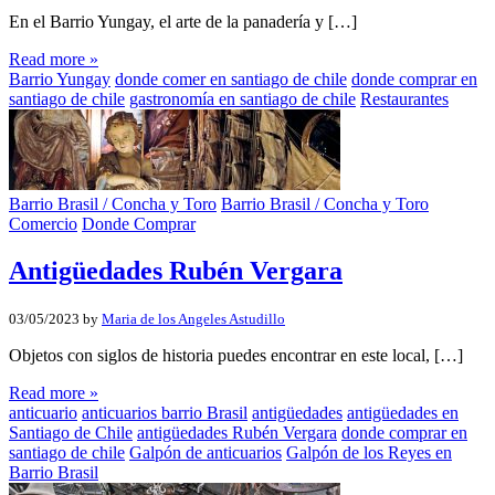
En el Barrio Yungay, el arte de la panadería y […]
Read more »
Barrio Yungay
donde comer en santiago de chile
donde comprar en
santiago de chile
gastronomía en santiago de chile
Restaurantes
Barrio Brasil / Concha y Toro
Barrio Brasil / Concha y Toro
Comercio
Donde Comprar
Antigüedades Rubén Vergara
03/05/2023
by
Maria de los Angeles Astudillo
Objetos con siglos de historia puedes encontrar en este local, […]
Read more »
anticuario
anticuarios barrio Brasil
antigüedades
antigüedades en
Santiago de Chile
antigüedades Rubén Vergara
donde comprar en
santiago de chile
Galpón de anticuarios
Galpón de los Reyes en
Barrio Brasil