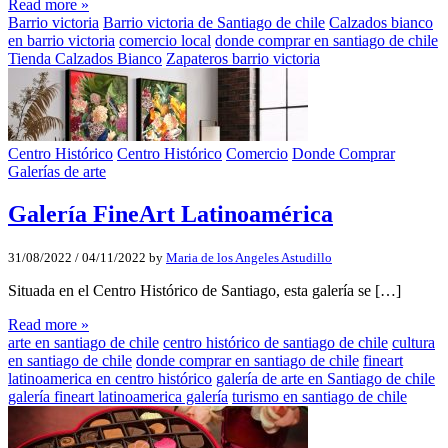
Read more »
Barrio victoria
Barrio victoria de Santiago de chile
Calzados bianco
en barrio victoria
comercio local
donde comprar en santiago de chile
Tienda Calzados Bianco
Zapateros barrio victoria
Centro Histórico
Centro Histórico
Comercio
Donde Comprar
Galerías de arte
Galería FineArt Latinoamérica
31/08/2022
/
04/11/2022
by
Maria de los Angeles Astudillo
Situada en el Centro Histórico de Santiago, esta galería se […]
Read more »
arte en santiago de chile
centro histórico de santiago de chile
cultura
en santiago de chile
donde comprar en santiago de chile
fineart
latinoamerica en centro histórico
galería de arte en Santiago de chile
galería fineart latinoamerica galería
turismo en santiago de chile