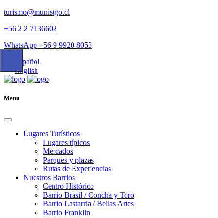
turismo@munistgo.cl
+56 2 2 7136602
WhatsApp +56 9 9920 8053
Español
English
Menu
Lugares Turísticos
Lugares tí­picos
Mercados
Parques y plazas
Rutas de Experiencias
Nuestros Barrios
Centro Histórico
Barrio Brasil / Concha y Toro
Barrio Lastarria / Bellas Artes
Barrio Franklin