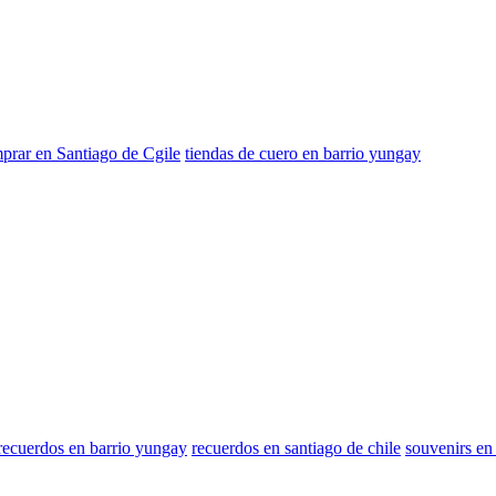
prar en Santiago de Cgile
tiendas de cuero en barrio yungay
recuerdos en barrio yungay
recuerdos en santiago de chile
souvenirs en