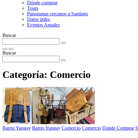
Dónde comprar
Tours
Panoramas cercanos a Santiago
Datos útiles
Eventos Anuales
Buscar
Buscar
Categoría:
Comercio
Barrio Yungay
Barrio Yungay
Comercio
Comercio
Donde Comprar
S