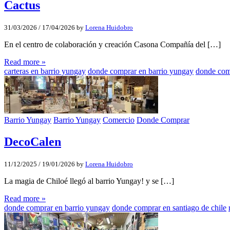
Cactus
31/03/2026
/
17/04/2026
by
Lorena Huidobro
En el centro de colaboración y creación Casona Compañía del […]
Read more »
carteras en barrio yungay
donde comprar en barrio yungay
donde com
Barrio Yungay
Barrio Yungay
Comercio
Donde Comprar
DecoCalen
11/12/2025
/
19/01/2026
by
Lorena Huidobro
La magia de Chiloé llegó al barrio Yungay! y se […]
Read more »
donde comprar en barrio yungay
donde comprar en santiago de chile