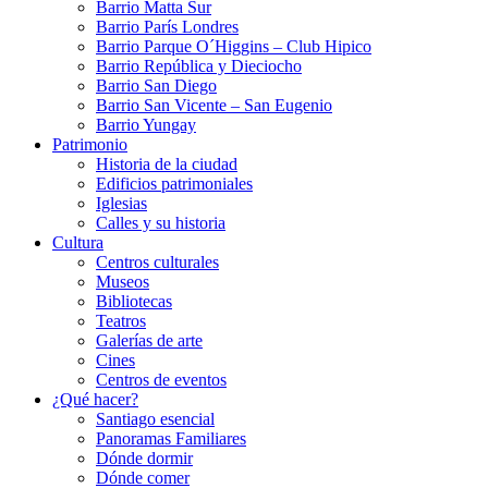
Barrio Matta Sur
Barrio Parí­s Londres
Barrio Parque O´Higgins – Club Hipico
Barrio República y Dieciocho
Barrio San Diego
Barrio San Vicente – San Eugenio
Barrio Yungay
Patrimonio
Historia de la ciudad
Edificios patrimoniales
Iglesias
Calles y su historia
Cultura
Centros culturales
Museos
Bibliotecas
Teatros
Galerí­as de arte
Cines
Centros de eventos
¿Qué hacer?
Santiago esencial
Panoramas Familiares
Dónde dormir
Dónde comer